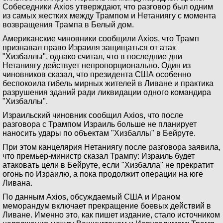
Собеседники Axios утверждают, что разговор был одним
из самых жестких между Трампом и Нетаниягу с момента
возвращения Трампа в Белый дом.
Американские чиновники сообщили Axios, что Трамп
признавал право Израиля защищаться от атак
"Хизбаллы", однако считал, что в последние дни
Нетаниягу действует непропорционально. Один из
чиновников сказал, что президента США особенно
беспокоила гибель мирных жителей в Ливане и практика
разрушения зданий ради ликвидации одного командира
"Хизбаллы".
Израильский чиновник сообщил Axios, что после
разговора с Трампом Израиль больше не планирует
наносить удары по объектам "Хизбаллы" в Бейруте.
При этом канцелярия Нетаниягу после разговора заявила,
что премьер-министр сказал Трампу: Израиль будет
атаковать цели в Бейруте, если "Хизбалла" не прекратит
огонь по Израилю, а пока продолжит операции на юге
Ливана.
По данным Axios, обсуждаемый США и Ираном
меморандум включает прекращение боевых действий в
Ливане. Именно это, как пишет издание, стало источником