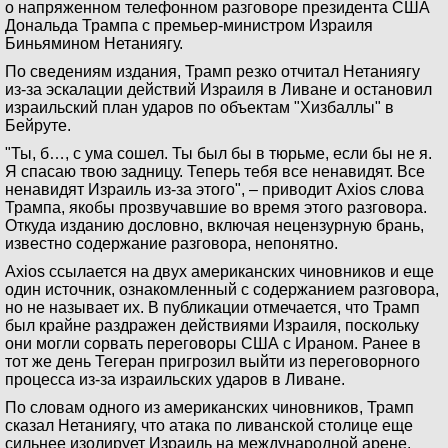
о напряженном телефонном разговоре президента США
Дональда Трампа с премьер-министром Израиля
Биньямином Нетаниягу.
По сведениям издания, Трамп резко отчитал Нетаниягу
из-за эскалации действий Израиля в Ливане и остановил
израильский план ударов по объектам "Хизбаллы" в
Бейруте.
"Ты, б…, с ума сошел. Ты был бы в тюрьме, если бы не я.
Я спасаю твою задницу. Теперь тебя все ненавидят. Все
ненавидят Израиль из-за этого", – приводит Axios слова
Трампа, якобы прозвучавшие во время этого разговора.
Откуда изданию дословно, включая нецензурную брань,
известно содержание разговора, непонятно.
Axios ссылается на двух американских чиновников и еще
один источник, ознакомленный с содержанием разговора,
но не называет их. В публикации отмечается, что Трамп
был крайне раздражен действиями Израиля, поскольку
они могли сорвать переговоры США с Ираном. Ранее в
тот же день Тегеран пригрозил выйти из переговорного
процесса из-за израильских ударов в Ливане.
По словам одного из американских чиновников, Трамп
сказал Нетаниягу, что атака по ливанской столице еще
сильнее изолирует Израиль на международной арене.