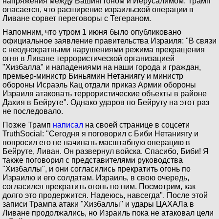
напряжения между Вашингтоном и Иерусалимом: Трамп
опасается, что расширение израильской операции в
Ливане сорвет переговоры с Тегераном.
Напомним, что утром 1 июня было опубликовано
официальное заявление правительства Израиля: "В связи
с неоднократными нарушениями режима прекращения
огня в Ливане террористической организацией
"Хизбалла" и нападениями на наши города и граждан,
премьер-министр Биньямин Нетаниягу и министр
обороны Исраэль Кац отдали приказ Армии обороны
Израиля атаковать террористические объекты в районе
Дахия в Бейруте". Однако ударов по Бейруту на этот раз
не последовало.
Позже Трамп
написал
на своей странице в соцсети
TruthSocial: "Сегодня я поговорил с Биби Нетаниягу и
попросил его не начинать масштабную операцию в
Бейруте, Ливан. Он развернул войска. Спасибо, Биби! Я
также поговорил с представителями руководства
"Хизбаллы", и они согласились прекратить огонь по
Израилю и его солдатам. Израиль, в свою очередь,
согласился прекратить огонь по ним. Посмотрим, как
долго это продержится. Надеюсь, навсегда". После этой
записи Трампа атаки "Хизбаллы" и удары ЦАХАЛа в
Ливане продолжались, но Израиль пока не атаковал цели