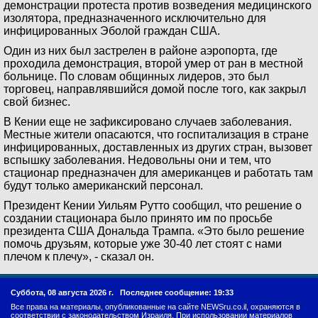
демонстрации протеста против возведения медицинского
изолятора, предназначенного исключительно для
инфицированных Эболой граждан США.
Один из них был застрелен в районе аэропорта, где
проходила демонстрация, второй умер от ран в местной
больнице. По словам общинных лидеров, это был
торговец, направлявшийся домой после того, как закрыл
свой бизнес.
В Кении еще не зафиксировано случаев заболевания.
Местные жители опасаются, что госпитализация в стране
инфицированных, доставленных из других стран, вызовет
вспышку заболевания. Недовольны они и тем, что
стационар предназначен для американцев и работать там
будут только американский персонал.
Президент Кении Уильям Рутто сообщил, что решение о
создании стационара было принято им по просьбе
президента США Дональда Трампа. «Это было решение
помочь друзьям, которые уже 30-40 лет стоят с нами
плечом к плечу», - сказал он.
Суббота, 08 августа 2026 г.
Последнее сообщение: 19:33
Все права на материалы, опубликованные на сайте NEWSru.co.il, охраняются в
соответствии с законодательством Израиля. При использовании материалов