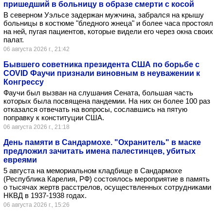
пришедший в больницу в образе смерти с косой
В северном Уэльсе задержан мужчина, забрался на крышу
больницы в костюме "бледного жнеца" и более часа простоял
на ней, пугая пациентов, которые видели его через окна своих
палат.
06 августа 2026 г., 21:42
Бывшего советника президента США по борьбе с
COVID Фаучи признали виновным в неуважении к
Конгрессу
Фаучи был вызван на слушания Сената, большая часть
которых была посвящена пандемии. На них он более 100 раз
отказался отвечать на вопросы, сославшись на пятую
поправку к конституции США.
06 августа 2026 г., 21:18
День памяти в Сандармохе. "Охранитель" в маске
предложил зачитать имена палестинцев, убитых
евреями
5 августа на мемориальном кладбище в Сандармохе
(Республика Карелия, РФ) состоялось мероприятие в память
о тысячах жертв расстрелов, осуществленных сотрудниками
НКВД в 1937-1938 годах.
06 августа 2026 г., 15:26