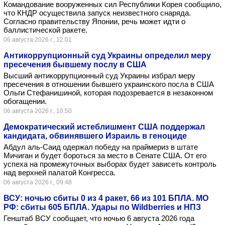
Командование вооруженных сил Республики Корея сообщило,
что КНДР осуществила запуск неизвестного снаряда.
Согласно правительству Японии, речь может идти о
баллистической ракете.
06 августа 2026 г., 12:01
Антикоррупционный суд Украины определил меру
пресечения бывшему послу в США
Высший антикоррупционный суд Украины избрал меру
пресечения в отношении бывшего украинского посла в США
Ольги Стефанишиной, которая подозревается в незаконном
обогащении.
06 августа 2026 г., 10:50
Демократический истеблишмент США поддержал
кандидата, обвинявшего Израиль в геноциде
Абдул аль-Саид одержал победу на праймериз в штате
Мичиган и будет бороться за место в Сенате США. От его
успеха на промежуточных выборах будет зависеть контроль
над верхней палатой Конгресса.
06 августа 2026 г., 09:48
ВСУ: ночью сбиты 0 из 4 ракет, 66 из 101 БПЛА. МО
РФ: сбиты 605 БПЛА. Удары по Wildberries и НПЗ
Генштаб ВСУ сообщает, что ночью 6 августа 2026 года