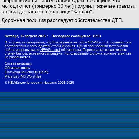
скорой помощи "Маген Давид Адом" сообщили, что
мотоциклист (примерно 30 лет) получил тяжелые травмы,
он был доставлен в больницу "Каплан".
Дорожная полиция расследует обстоятельства ДТП.
Четверг, 06 августа 2026 г.
Последнее сообщение: 15:51
Все права на материалы, опубликованные на сайте NEWSru.co.il, охраняются в
соответствии с законодательством Израиля. При использовании материалов
сайта гиперссылка на
NEWSru.co.il
обязательна. Перепечатка эксклюзивных
статей без согласования запрещена. Использование фотоматериалов агентств
не разрешается.
Состав редакции
Обратная связь
Подписка на новости (RSS)
Price List (MS Word file)
© NEWSru.co.il: новости Израиля 2005-2026