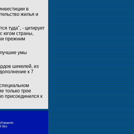
инвестиции в
ительство жилья и
ся туда", - цитирует
с югом страны,
еки прежним
 лучшие умы
рдов шекелей, из
дополнение к 7
 специальном
е только трое
но присоединился к
 Израиля.
й без