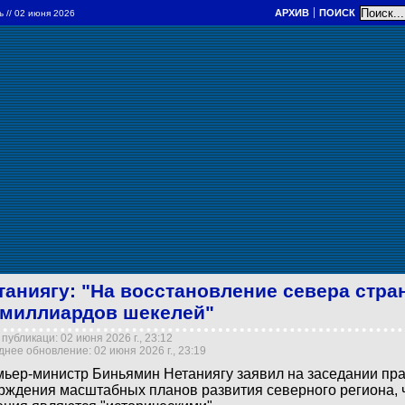
АРХИВ
ПОИСК
ль
// 02 июня 2026
таниягу: "На восстановление севера стр
 миллиардов шекелей"
публикаци: 02 июня 2026 г., 23:12
нее обновление: 02 июня 2026 г., 23:19
ьер-министр Биньямин Нетаниягу заявил на заседании пра
рждения масштабных планов развития северного региона, 