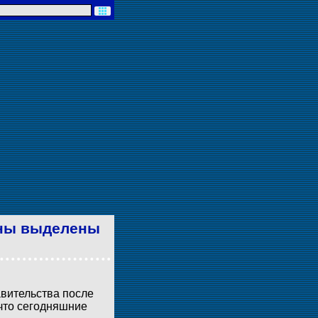
аны выделены
вительства после
что сегодняшние