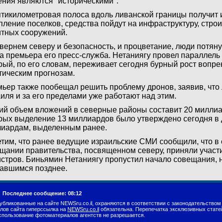
ния являются "историческими".
тикилометровая полоса вдоль ливанской границы получит 
пление поселков, средства пойдут на инфраструктуру, стро
тных сооружений.
вернем северу и безопасность, и процветание, люди потянут
а премьера его пресс-служба. Нетаниягу провел параллель 
рый, по его словам, переживает сегодня бурный рост вопр
тическим прогнозам.
ьер также пообещал решить проблему дронов, заявив, что
иля и за его пределами уже работают над этим.
й объем вложений в северные районы составит 20 миллиа
рых выделение 13 миллиардов было утверждено сегодня в 
иардам, выделенным ранее.
тим, что ранее ведущие израильские СМИ сообщили, что в
щании правительства, посвященном северу, приняли участи
стров. Биньямин Нетаниягу пропустил начало совещания, 
авшимся позднее.
.
Последнее сообщение: 08:12
убликованные на сайте NEWSru.co.il, охраняются в соответствии с законодательством
лов сайта гиперссылка на
NEWSru.co.il
обязательна. Перепечатка эксклюзивных стате
спользование фотоматериалов агентств не разрешается.