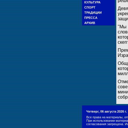
реше
КУЛЬТУРА
СПОРТ
Девя
ТРАДИЦИИ
укре
ПРЕССА
защи
АРХИВ
"Мы 
слов
кото
скеп
Прем
Изра
Общи
кото
милл
Отме
сове
мини
собр
Четверг, 06 августа 2026 г
Все права на материалы, оп
При использовании материа
согласования запрещена. И