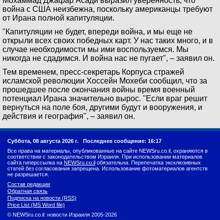
Мохаммад Джафар Асади выразил уверенность, что
война с США неизбежна, поскольку американцы требуют
от Ирана полной капитуляции.
"Капитуляции не будет, впереди война, и мы еще не
открыли всех своих победных карт. У нас таких много, и в
случае необходимости мы ими воспользуемся. Мы
никогда не сдадимся. И война нас не пугает", – заявил он.
Тем временем, пресс-секретарь Корпуса стражей
исламской революции Хоссейн Мохеби сообщил, что за
прошедшее после окончания войны время военный
потенциал Ирана значительно вырос. "Если враг решит
вернуться на поле боя, другими будут и вооружения, и
действия и география", – заявил он.
Суббота, 08 августа 2026 г.
Последнее сообщение: 16:17
Все права на материалы, опубликованные на сайте NEWSru.co.il, охраняются в
соответствии с законодательством Израиля. При использовании материалов
сайта гиперссылка на
NEWSru.co.il
обязательна. Перепечатка эксклюзивных
статей без согласования запрещена. Использование фотоматериалов агентств
не разрешается.
Состав редакции
Обратная связь
Подписка на новости (RSS)
Price List (MS Word file)
© NEWSru.co.il: новости Израиля 2005-2026