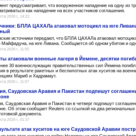
ент предусматривает, что вооруженное нападение на одну из тр
атриваться как нападение на всех участников соглашения.
ста 2026 г., 14:22
чники: БПЛА ЦАХАЛа атаковал мотоцикл на юге Ливана
еный
ские источники передают, что БПЛА ЦАХАЛа атаковал мотоцик
 Майфадуна, на юге Ливана. Сообщается об одном убитом и од
ста 2026 г., 11:55
ты атаковали военные лагеря в Йемене, десятки поги
нее 30 военнослужащих правительственных сил Йемена погибл
ия в результате ракетных и беспилотных атак хуситов на военн
нциях Мариб и Хадрамаут.
ста 2026 г., 11:07
ия, Саудовская Аравия и Пакистан подпишут соглашен
роне
я, Саудовская Аравия и Пакистан в четверг подпишут соглашен
не. Об этом сообщает Reuters со ссылкой на два региональных
готовкой документа.
ста 2026 г., 01:37
зультате атак хуситов на юге Саудовской Аравии постр
ультате атак хуситов на район Наджран на юге Саудовской Ара