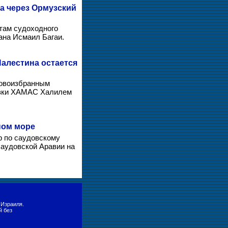
а через Ормузский
там судоходного
ана Исмаил Багаи.
алестина остается
новоизбранным
овки ХАМАС Халилем
ном море
р по саудовскому
Саудовской Аравии на
 Израиля.
й без