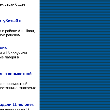
ех стран будет
, убитый и
л в районе Аш-Шааи,
ном раненом.
бших
и и 15 получили
ые лагеря в
ие о совместной
ие о совместной
 источника, знакомых
адали 11 человек
вии пострадали 11