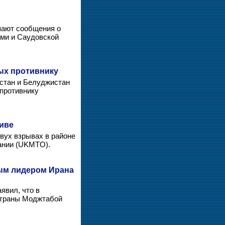
пают сообщения о
ами и Саудовской
ых противнику
стан и Белуджистан
 противнику
иве
вух взрывах в районе
ании (UKMTO).
ым лидером Ирана
явил, что в
страны Моджтабой