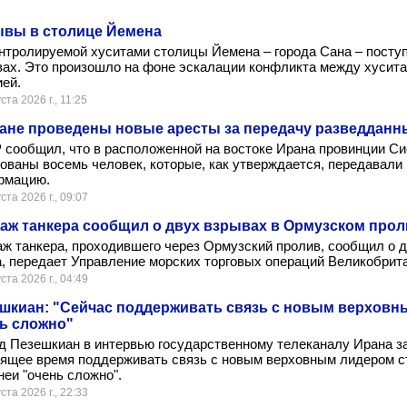
вы в столице Йемена
нтролируемой хуситами столицы Йемена – города Сана – посту
ах. Это произошло на фоне эскалации конфликта между хусит
ей.
ста 2026 г., 11:25
ане проведены новые аресты за передачу разведданн
сообщил, что в расположенной на востоке Ирана провинции Си
ованы восемь человек, которые, как утверждается, передавали
рмацию.
ста 2026 г., 09:07
аж танкера сообщил о двух взрывах в Ормузском прол
ж танкера, проходившего через Ормузский пролив, сообщил о д
, передает Управление морских торговых операций Великобрит
ста 2026 г., 04:49
шкиан: "Сейчас поддерживать связь с новым верховн
ь сложно"
 Пезешкиан в интервью государственному телеканалу Ирана за
оящее время поддерживать связь с новым верховным лидером 
еи "очень сложно".
ста 2026 г., 22:33