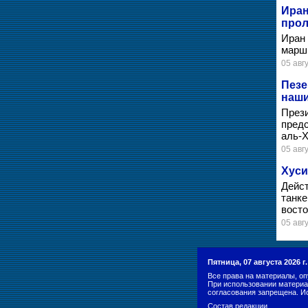
Иран
про
Иран 
марш
05 авгу
Пезе
наши
През
пред
аль-Х
05 авгу
Хуси
Дейст
танке
восто
05 авгу
Пятница, 07 августа 2026 
Все права на материалы, оп
При использовании материа
согласования запрещена. И
Состав редакции