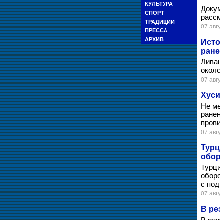
КУЛЬТУРА
Докум
СПОРТ
рассм
ТРАДИЦИИ
07 авгу
ПРЕССА
АРХИВ
Исто
ран
Ливан
около
07 авгу
Хуси
Не ме
ранен
прови
07 авгу
Турц
обо
Турци
оборо
с под
07 авгу
В ре
В рез