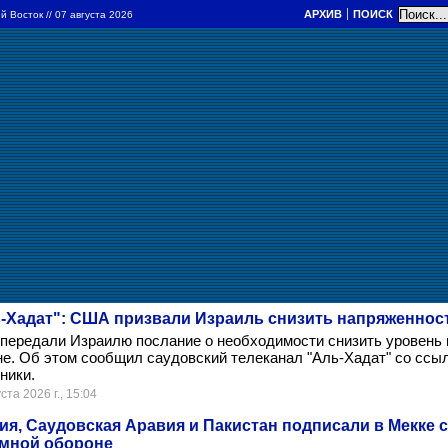
АРХИВ
ПОИСК
й Восток
// 07 августа 2026
-Хадат": США призвали Израиль снизить напряженнос
передали Израилю послание о необходимости снизить уровень 
е. Об этом сообщил саудовский телеканал "Аль-Хадат" со ссы
ники.
ста 2026 г., 15:04
ия, Саудовская Аравия и Пакистан подписали в Мекке 
мной обороне