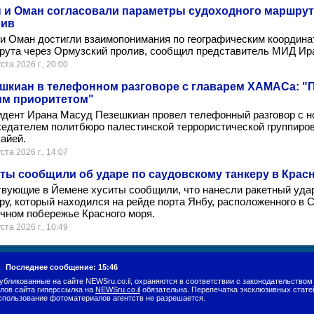
 и Оман согласовали параметры судоходного маршрут
лив
и Оман достигли взаимопонимания по географическим координа
рута через Ормузский пролив, сообщил представитель МИД Ир
ста 2026 г., 20:00
шкиан в телефонном разговоре с главарем ХАМАСа: "П
м приоритетом"
идент Ирана Масуд Пезешкиан провел телефонный разговор с 
седателем политбюро палестинской террористической группир
айей.
ста 2026 г., 14:07
ты сообщили об ударе по саудовскому танкеру в Крас
вующие в Йемене хуситы сообщили, что нанесли ракетный уда
ру, который находился на рейде порта Янбу, расположенного в 
чном побережье Красного моря.
ста 2026 г., 10:49
г.
Последнее сообщение: 15:46
убликованные на сайте NEWSru.co.il, охраняются в соответствии с законодательством
лов сайта гиперссылка на
NEWSru.co.il
обязательна. Перепечатка эксклюзивных стате
спользование фотоматериалов агентств не разрешается.