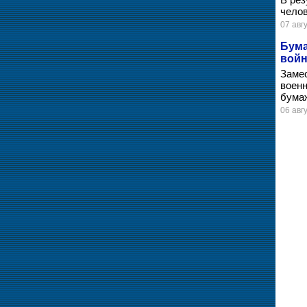
челов
07 авгу
Бума
вой
Замес
воен
бума
06 авгу