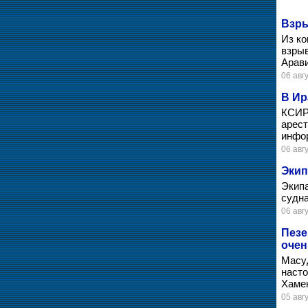
Взры
Из ко
взрыв
Арави
06 авгу
В Ир
КСИР 
арест
инфо
06 авгу
Экип
Экипа
судна
06 авгу
Пезе
очен
Масуд
наст
Хамен
05 авгу