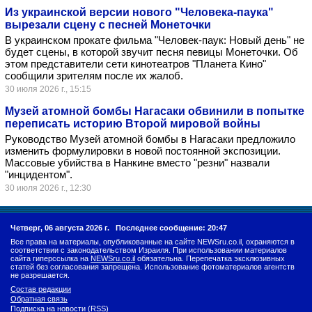
Из украинской версии нового "Человека-паука"
вырезали сцену с песней Монеточки
В украинском прокате фильма "Человек-паук: Новый день" не
будет сцены, в которой звучит песня певицы Монеточки. Об
этом представители сети кинотеатров "Планета Кино"
сообщили зрителям после их жалоб.
30 июля 2026 г., 15:15
Музей атомной бомбы Нагасаки обвинили в попытке
переписать историю Второй мировой войны
Руководство Музей атомной бомбы в Нагасаки предложило
изменить формулировки в новой постоянной экспозиции.
Массовые убийства в Нанкине вместо "резни" назвали
"инцидентом".
30 июля 2026 г., 12:30
Четверг, 06 августа 2026 г.
Последнее сообщение: 20:47
Все права на материалы, опубликованные на сайте NEWSru.co.il, охраняются в
соответствии с законодательством Израиля. При использовании материалов
сайта гиперссылка на
NEWSru.co.il
обязательна. Перепечатка эксклюзивных
статей без согласования запрещена. Использование фотоматериалов агентств
не разрешается.
Состав редакции
Обратная связь
Подписка на новости (RSS)