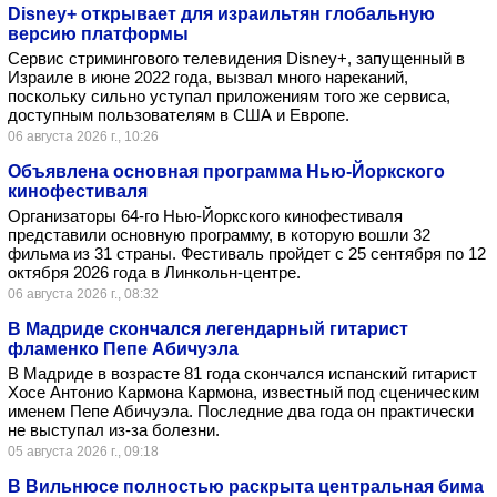
Disney+ открывает для израильтян глобальную
версию платформы
Сервис стримингового телевидения Disney+, запущенный в
Израиле в июне 2022 года, вызвал много нареканий,
поскольку сильно уступал приложениям того же сервиса,
доступным пользователям в США и Европе.
06 августа 2026 г., 10:26
Объявлена основная программа Нью-Йоркского
кинофестиваля
Организаторы 64-го Нью-Йоркского кинофестиваля
представили основную программу, в которую вошли 32
фильма из 31 страны. Фестиваль пройдет с 25 сентября по 12
октября 2026 года в Линкольн-центре.
06 августа 2026 г., 08:32
В Мадриде скончался легендарный гитарист
фламенко Пепе Абичуэла
В Мадриде в возрасте 81 года скончался испанский гитарист
Хосе Антонио Кармона Кармона, известный под сценическим
именем Пепе Абичуэла. Последние два года он практически
не выступал из-за болезни.
05 августа 2026 г., 09:18
В Вильнюсе полностью раскрыта центральная бима