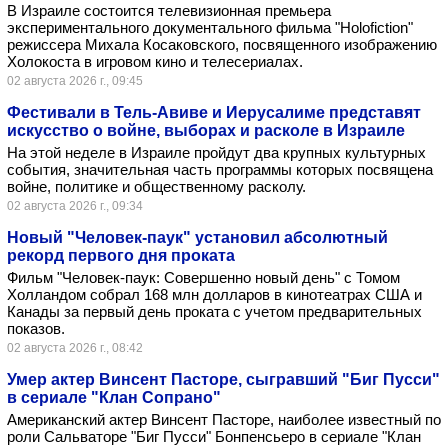
В Израиле состоится телевизионная премьера
экспериментального документального фильма "Holofiction"
режиссера Михала Косаковского, посвященного изображению
Холокоста в игровом кино и телесериалах.
02 августа 2026 г., 09:45
Фестивали в Тель-Авиве и Иерусалиме представят
искусство о войне, выборах и расколе в Израиле
На этой неделе в Израиле пройдут два крупных культурных
события, значительная часть программы которых посвящена
войне, политике и общественному расколу.
02 августа 2026 г., 09:34
Новый "Человек-паук" установил абсолютный
рекорд первого дня проката
Фильм "Человек-паук: Совершенно новый день" с Томом
Холландом собрал 168 млн долларов в кинотеатрах США и
Канады за первый день проката с учетом предварительных
показов.
02 августа 2026 г., 08:42
Умер актер Винсент Пасторе, сыгравший "Биг Пусси"
в сериале "Клан Сопрано"
Американский актер Винсент Пасторе, наиболее известный по
роли Сальваторе "Биг Пусси" Бонпенсьеро в сериале "Клан