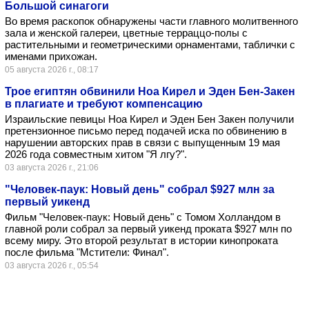
Большой синагоги
Во время раскопок обнаружены части главного молитвенного
зала и женской галереи, цветные терраццо-полы с
растительными и геометрическими орнаментами, таблички с
именами прихожан.
05 августа 2026 г., 08:17
Трое египтян обвинили Ноа Кирел и Эден Бен-Закен
в плагиате и требуют компенсацию
Израильские певицы Ноа Кирел и Эден Бен Закен получили
претензионное письмо перед подачей иска по обвинению в
нарушении авторских прав в связи с выпущенным 19 мая
2026 года совместным хитом "Я лгу?".
03 августа 2026 г., 21:06
"Человек-паук: Новый день" собрал $927 млн за
первый уикенд
Фильм "Человек-паук: Новый день" с Томом Холландом в
главной роли собрал за первый уикенд проката $927 млн по
всему миру. Это второй результат в истории кинопроката
после фильма "Мстители: Финал".
03 августа 2026 г., 05:54