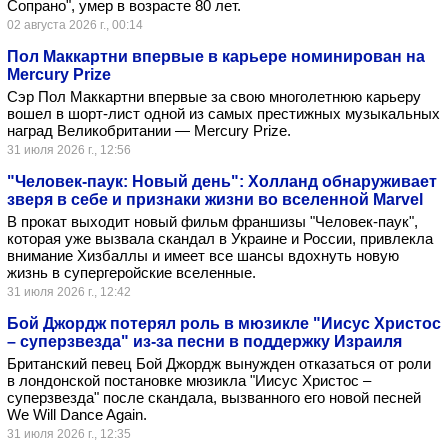
Сопрано", умер в возрасте 80 лет.
02 августа 2026 г., 00:14
Пол Маккартни впервые в карьере номинирован на
Mercury Prize
Сэр Пол Маккартни впервые за свою многолетнюю карьеру
вошел в шорт-лист одной из самых престижных музыкальных
наград Великобритании — Mercury Prize.
31 июля 2026 г., 12:56
"Человек-паук: Новый день": Холланд обнаруживает
зверя в себе и признаки жизни во вселенной Marvel
В прокат выходит новый фильм франшизы "Человек-паук",
которая уже вызвала скандал в Украине и России, привлекла
внимание Хизбаллы и имеет все шансы вдохнуть новую
жизнь в супергеройские вселенные.
31 июля 2026 г., 12:42
Бой Джордж потерял роль в мюзикле "Иисус Христос
– суперзвезда" из-за песни в поддержку Израиля
Британский певец Бой Джордж вынужден отказаться от роли
в лондонской постановке мюзикла "Иисус Христос –
суперзвезда" после скандала, вызванного его новой песней
We Will Dance Again.
31 июля 2026 г., 12:35