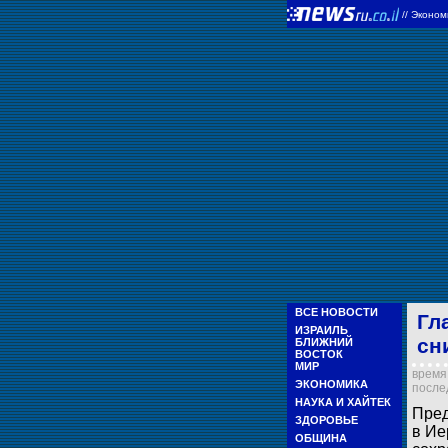
//
Эконом
ВСЕ НОВОСТИ
Гл
ИЗРАИЛЬ
сн
БЛИЖНИЙ
ВОСТОК
МИР
время 
ЭКОНОМИКА
послед
НАУКА И ХАЙТЕК
Пред
ЗДОРОВЬЕ
в Ие
ОБЩИНА