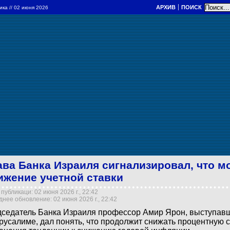
АРХИВ
ПОИСК
ика
// 02 июня 2026
ава Банка Израиля сигнализировал, что м
ижение учетной ставки
публикаци: 02 июня 2026 г., 22:42
нее обновление: 02 июня 2026 г., 22:42
седатель Банка Израиля профессор Амир Ярон, выступав
русалиме, дал понять, что продолжит снижать процентную с