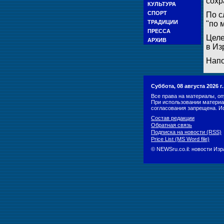
сохр
КУЛЬТУРА
СПОРТ
По с
ТРАДИЦИИ
"по 
ПРЕССА
Целе
АРХИВ
в Из
Напо
Суббота, 08 августа 2026 
Все права на материалы, оп
При использовании материа
согласования запрещена. И
Состав редакции
Обратная связь
Подписка на новости (RSS)
Price List (MS Word file)
© NEWSru.co.il: новости Из