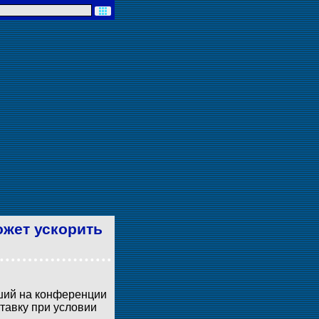
ожет ускорить
ший на конференции
тавку при условии