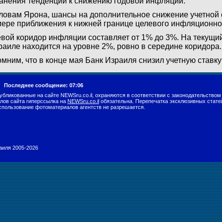
анения тенденции к снижению годовой инфляции.
ловам Ярона, шансы на дополнительное снижение учетной с
мере приближения к нижней границе целевого инфляционно
вой коридор инфляции составляет от 1% до 3%. На текущ
раиле находится на уровне 2%, ровно в середине коридора.
мним, что в конце мая Банк Израиля снизил учетную ставку
г.
Последнее сообщение: 07:06
убликованные на сайте NEWSru.co.il, охраняются в соответствии с законодательством
лов сайта гиперссылка на
NEWSru.co.il
обязательна. Перепечатка эксклюзивных стате
спользование фотоматериалов агентств не разрешается.
раиля 2005-2026