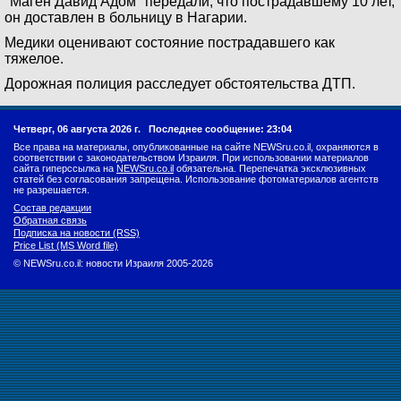
"Маген Давид Адом" передали, что пострадавшему 10 лет,
он доставлен в больницу в Нагарии.
Медики оценивают состояние пострадавшего как
тяжелое.
Дорожная полиция расследует обстоятельства ДТП.
Четверг, 06 августа 2026 г.
Последнее сообщение: 23:04
Все права на материалы, опубликованные на сайте NEWSru.co.il, охраняются в
соответствии с законодательством Израиля. При использовании материалов
сайта гиперссылка на
NEWSru.co.il
обязательна. Перепечатка эксклюзивных
статей без согласования запрещена. Использование фотоматериалов агентств
не разрешается.
Состав редакции
Обратная связь
Подписка на новости (RSS)
Price List (MS Word file)
© NEWSru.co.il: новости Израиля 2005-2026