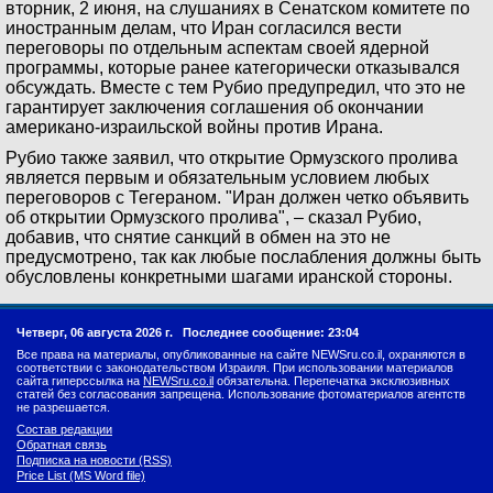
вторник, 2 июня, на слушаниях в Сенатском комитете по
иностранным делам, что Иран согласился вести
переговоры по отдельным аспектам своей ядерной
программы, которые ранее категорически отказывался
обсуждать. Вместе с тем Рубио предупредил, что это не
гарантирует заключения соглашения об окончании
американо-израильской войны против Ирана.
Рубио также заявил, что открытие Ормузского пролива
является первым и обязательным условием любых
переговоров с Тегераном. "Иран должен четко объявить
об открытии Ормузского пролива", – сказал Рубио,
добавив, что снятие санкций в обмен на это не
предусмотрено, так как любые послабления должны быть
обусловлены конкретными шагами иранской стороны.
Четверг, 06 августа 2026 г.
Последнее сообщение: 23:04
Все права на материалы, опубликованные на сайте NEWSru.co.il, охраняются в
соответствии с законодательством Израиля. При использовании материалов
сайта гиперссылка на
NEWSru.co.il
обязательна. Перепечатка эксклюзивных
статей без согласования запрещена. Использование фотоматериалов агентств
не разрешается.
Состав редакции
Обратная связь
Подписка на новости (RSS)
Price List (MS Word file)