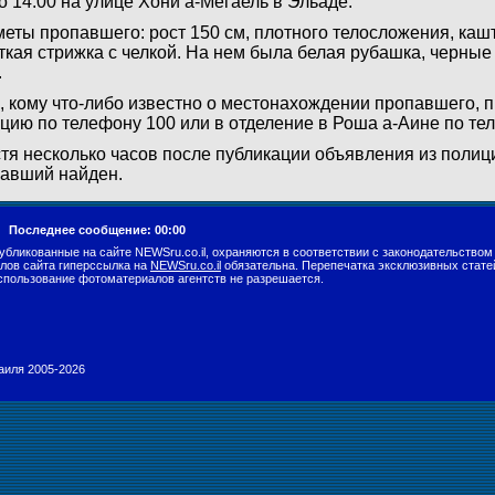
о 14:00 на улице Хони а-Мегаель в Эльаде.
еты пропавшего: рост 150 см, плотного телосложения, ка
ткая стрижка с челкой. На нем была белая рубашка, черные
.
, кому что-либо известно о местонахождении пропавшего, п
цию по телефону 100 или в отделение в Роша а-Аине по те
тя несколько часов после публикации объявления из полиц
авший найден.
г.
Последнее сообщение: 00:00
убликованные на сайте NEWSru.co.il, охраняются в соответствии с законодательством
лов сайта гиперссылка на
NEWSru.co.il
обязательна. Перепечатка эксклюзивных стате
спользование фотоматериалов агентств не разрешается.
раиля 2005-2026