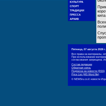
окол
КУЛЬТУРА
СПОРТ
Прим
ТРАДИЦИИ
коро
ПРЕССА
кипа
АРХИВ
Всех
поли
Спус
проп
Пятница, 07 августа 2026 
Все права на материалы, оп
При использовании материа
согласования запрещена. И
Состав редакции
Обратная связь
Подписка на новости (RSS)
Price List (MS Word file)
© NEWSru.co.il: новости Из