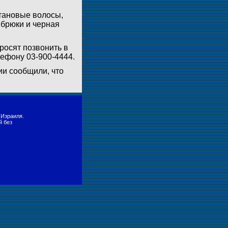
штановые волосы,
 брюки и черная
росят позвонить в
лефону 03-900-4444.
ии сообщили, что
 Израиля.
й без