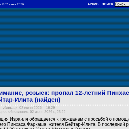
АРХИВ
ПОИСК
ль
// 02 июня 2026
имание, розыск: пропал 12-летний Пинха
йтар-Илита (найден)
публикаци: 02 июня 2026 г., 19:29
нее обновление: 02 июня 2026 г., 23:22
ция Израиля обращается к гражданам с просьбой о помощи
его Пинхаса Фаркаша, жителя Бейтар-Илита. В последний р