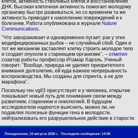
клеток, активность стволовых клеток и восстановление
ДНК. Высокая клеточная активность помогает молодому
организму быстро развиваться, но со временем та же
активность приводит к накоплению повреждений и к
болезням. Работа опубликована в журнале
Nature
Communications
.
"Что завораживает и одновременно пугает: рак у этих
модифицированных рыбок – не случайный сбой. Один и
тот же механизм заставляет клетку строить молодое тело
и создает опухоли в стареющем организме", –
отметил
соавтор работы профессор Итамар Харэль. Ученый
говорит: "Вообще, природа не уделяет приоритетного
внимания долголетию, ей куда важнее непрерывность
воспроизводства. Мы созданы для спринта, а не для
марафона".
Поскольку ген vgll3 присутствует и у человека, открытие
показывает новый путь для понимания связи между
развитием, старением и онкологией. В будущем
исследователи надеются выяснить, можно ли, не
подавляя полезные функции гена в молодости,
нейтрализовать его разрушительное действие в старости.
Понедельник, 10 августа 2026 г.
Последнее сообщение: 14:05