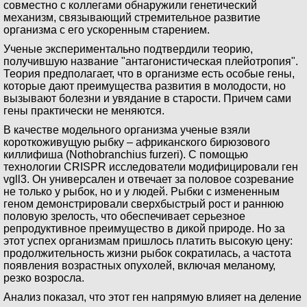
совместно с коллегами обнаружили генетический
механизм, связывающий стремительное развитие
организма с его ускоренным старением.
Ученые экспериментально подтвердили теорию,
получившую название "антагонистическая плейотропия".
Теория предполагает, что в организме есть особые гены,
которые дают преимущества развития в молодости, но
вызывают болезни и увядание в старости. Причем сами
гены практически не меняются.
В качестве модельного организма ученые взяли
короткоживущую рыбку – африканского бирюзового
киллифиша (Nothobranchius furzeri). С помощью
технологии CRISPR исследователи модифицировали ген
vgll3. Он универсален и отвечает за половое созревание
не только у рыбок, но и у людей. Рыбки с измененным
геном демонстрировали сверхбыстрый рост и раннюю
половую зрелость, что обеспечивает серьезное
репродуктивное преимущество в дикой природе. Но за
этот успех организмам пришлось платить высокую цену:
продолжительность жизни рыбок сократилась, а частота
появления возрастных опухолей, включая меланому,
резко возросла.
Анализ показал, что этот ген напрямую влияет на деление