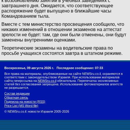
к возобновлению занятий в учебных заведениях с
завтрашнего дня. Ожидается, что соответствующее
распоряжение будет выпущено в ближайшие часы
Командованием тыла.
Вместе с тем министерство просвещения сообщило, что
никаких изменений в отношении экзаменов на аттестат
зрелости не будет: там, где они были отменены, они будут
заменены внутренними оценками.
Теоретические экзамены на водительские права по
просьбе учащихся состоятся завтра в штатном режиме.
Воскресенье, 09 августа 2026 г.
Последнее сообщение: 07:33
Все права на материалы, опубликованные на сайте NEWSru.co.il, охраняются в
соответствии с законодательством Израиля. При использовании материалов
сайта гиперссылка на
NEWSru.co.il
обязательна. Перепечатка эксклюзивных
статей без согласования запрещена. Использование фотоматериалов агентств
не разрешается.
Состав редакции
Обратная связь
Подписка на новости (RSS)
Price List (MS Word file)
© NEWSru.co.il: новости Израиля 2005-2026