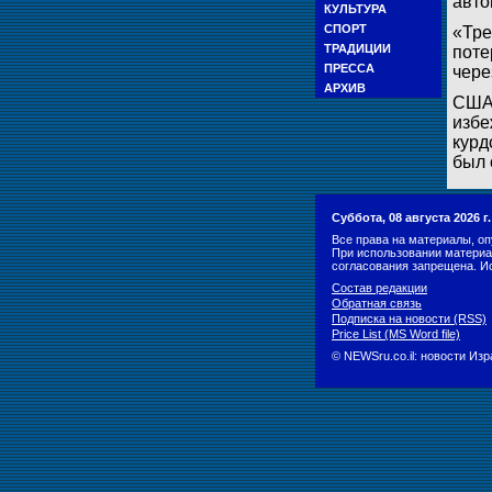
авто
КУЛЬТУРА
СПОРТ
«Тре
ТРАДИЦИИ
поте
ПРЕССА
чере
АРХИВ
США 
избе
курд
был 
Суббота, 08 августа 2026 
Все права на материалы, оп
При использовании материа
согласования запрещена. И
Состав редакции
Обратная связь
Подписка на новости (RSS)
Price List (MS Word file)
© NEWSru.co.il: новости Из