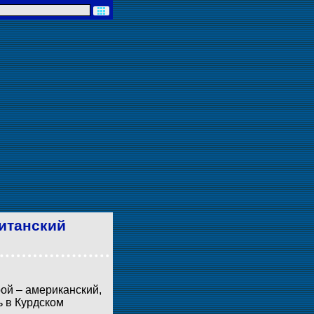
ританский
ой – американский,
ь в Курдском