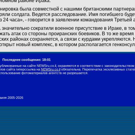
номном районе Ирака.
нировка была совместной с нашими британскими партнера
ряли солдата. Ведется расследование. Имя погибшего буде
з 24 часа», - говорится в заявлении командования Третьей
значительно сократили военное присутствие в Ираке, в то
жать атак со стороны проиранских боевиков. В то же время
ских районах сохраняется, а связи с курдами укрепляются.
открыт новый комплекс, в котором располагается генконсу
г.
Последнее сообщение: 18:01
убликованные на сайте NEWSru.co.il, охраняются в соответствии с законодательством
лов сайта гиперссылка на
NEWSru.co.il
обязательна. Перепечатка эксклюзивных стате
спользование фотоматериалов агентств не разрешается.
раиля 2005-2026