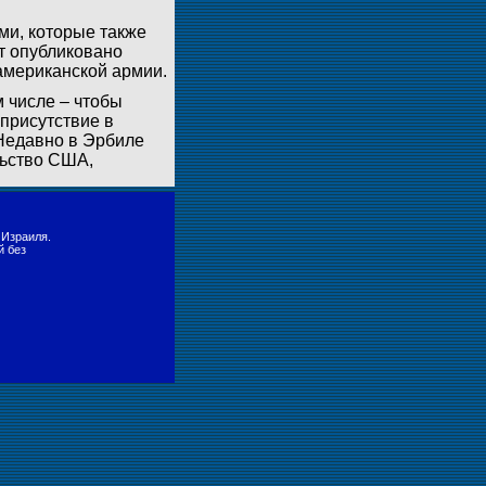
ми, которые также
т опубликовано
 американской армии.
м числе – чтобы
 присутствие в
 Недавно в Эрбиле
льство США,
 Израиля.
й без