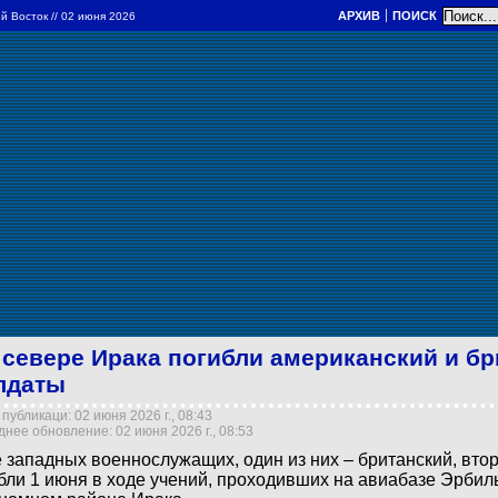
АРХИВ
ПОИСК
й Восток
// 02 июня 2026
 севере Ирака погибли американский и б
лдаты
публикаци: 02 июня 2026 г., 08:43
нее обновление: 02 июня 2026 г., 08:53
 западных военнослужащих, один из них – британский, втор
бли 1 июня в ходе учений, проходивших на авиабазе Эрбил