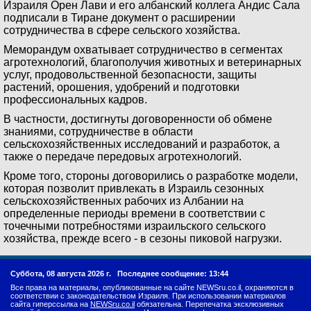
Израиля Орен Лави и его албанский коллега Андис Сала
подписали в Тиране документ о расширении
сотрудничества в сфере сельского хозяйства.
Меморандум охватывает сотрудничество в сегментах
агротехнологий, благополучия животных и ветеринарных
услуг, продовольственной безопасности, защиты
растений, орошения, удобрений и подготовки
профессиональных кадров.
В частности, достигнуты договоренности об обмене
знаниями, сотрудничестве в области
сельскохозяйственных исследований и разработок, а
также о передаче передовых агротехнологий.
Кроме того, стороны договорились о разработке модели,
которая позволит привлекать в Израиль сезонных
сельскохозяйственных рабочих из Албании на
определенные периоды времени в соответствии с
точечными потребностями израильского сельского
хозяйства, прежде всего - в сезоны пиковой нагрузки.
Суббота, 08 августа 2026 г.
Последнее сообщение: 13:44
Все права на материалы, опубликованные на сайте NEWSru.co.il, охраняются в
соответствии с законодательством Израиля. При использовании материалов
сайта гиперссылка на
NEWSru.co.il
обязательна. Перепечатка эксклюзивных