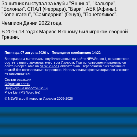
Защитник выступал за клубы "Яннина", "Кальяри",
"Болонья", СПАЛ (Феррара), "Бари", АЕК (Афины),
"Копенгаген", "Сампдория" (Генуя), "Панетоликос".
Чемпион Дании 2022 года.
В 2016-18 годах Мариос Иконому был игроком сборной
Греции.
Пятница, 07 августа 2026 г.
Последнее сообщение: 14:22
Все права на материалы, опубликованные на сайте NEWSru.co.il, охраняются в
соответствии с законодательством Израиля. При использовании материалов
сайта гиперссылка на
NEWSru.co.il
обязательна. Перепечатка эксклюзивных
статей без согласования запрещена. Использование фотоматериалов агентств
не разрешается.
Состав редакции
Обратная связь
Подписка на новости (RSS)
Price List (MS Word file)
© NEWSru.co.il: новости Израиля 2005-2026