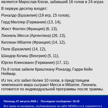
является Мирослав Клозе, забивший 16 голов в 24 играх.
В первую десятку входят:
Роналдо (Бразилия) (19 игр, 15 голов),
Герд Мюллер (Германия) (13, 14),
Жюст Фонтен (Франция) (6, 13),
Лионель Месси (Аргентина) (26, 13),
Киллиан Мбаппе (Франция) (14, 12),
Пеле (Бразилия) (14, 12),
Шандор Кочиш (Венгрия) (5, 11),
Юрген Клинсманн (Германия) (17, 11).
По 8 голов забили Криштиану Роналду, Гарри Кейн
Неймар.
Из тех, кто забил более 10 голов, в предстоящем
чемпионате мира сыграют Месси и Мбаппе. Лионель
готовится по индивидуальной программы после травмы.
Пятница, 07 августа 2026 г.
Последнее сообщение: 19:18
Все права на материалы, опубликованные на сайте NEWSru.co.il, охраняются в