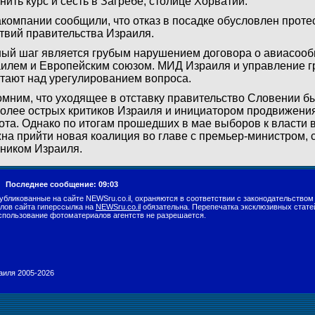
нить курс и сесть в Загребе, столице Хорватии.
компании сообщили, что отказ в посадке обусловлен проте
твий правительства Израиля.
ый шаг является грубым нарушением договора о авиасоо
илем и Европейским союзом. МИД Израиля и управление г
тают над урегулированием вопроса.
мним, что уходящее в отставку правительство Словении б
олее острых критиков Израиля и инициатором продвижения
ота. Однако по итогам прошедших в мае выборов к власти 
на прийти новая коалиция во главе с премьер-министром,
ником Израиля.
г.
Последнее сообщение: 09:03
убликованные на сайте NEWSru.co.il, охраняются в соответствии с законодательством
лов сайта гиперссылка на
NEWSru.co.il
обязательна. Перепечатка эксклюзивных стате
спользование фотоматериалов агентств не разрешается.
раиля 2005-2026