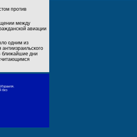
стом против
бщении между
ражданской авиации
ыло одним из
 антиизраильского
в ближайшие дни
 считающимся
 Израиля.
й без