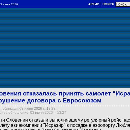
АРХИВ
ПОИСК
 03 июня 2026
овения отказалась принять самолет "Исра
рушение договора с Евросоюзом
публикаци: 03 июня 2026 г., 13:23
нее обновление: 03 июня 2026 г., 13:27
ти Словении отказали выполнявшему регулярный рейс па
лету авиакомпании "Исраэйр" в посадке в аэропорту Любля