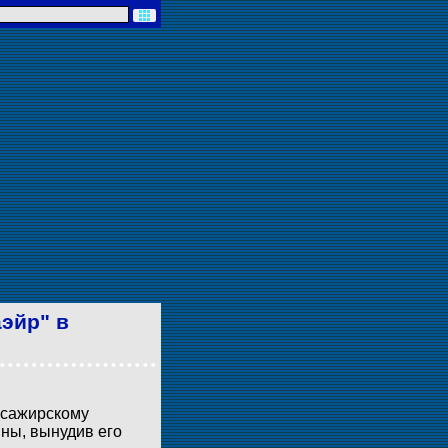
эйр" в
ссажирскому
ны, вынудив его