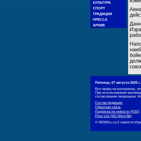
изме
КУЛЬТУРА
СПОРТ
Авиа
ТРАДИЦИИ
дейс
ПРЕССА
Данн
АРХИВ
Изра
рабо
Напо
наиб
бойк
долж
союз
Пятница, 07 августа 2026 
Все права на материалы, оп
При использовании материа
согласования запрещена. И
Состав редакции
Обратная связь
Подписка на новости (RSS)
Price List (MS Word file)
© NEWSru.co.il: новости Из