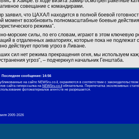
 ВМС в Хайфе. В ходе визита Замир осмотрел ракетные кат
ативное совещание с командирами.
р заявил, что ЦАХАЛ находится в полной боевой готовност
й момент возобновить полномасштабные боевые действия 
ористического режима".
но-морские силы, по его словам, играют в этом ключевую 
аций в отдаленных акваториях, которые пока не подлежат о
вно действует против угроз в Ливане.
аших сил нет режима прекращения огня, мы используем ка
устранения угроз", – подчеркнул начальник Генштаба.
.
Последнее сообщение: 14:56
убликованные на сайте NEWSru.co.il, охраняются в соответствии с законодательством
лов сайта гиперссылка на
NEWSru.co.il
обязательна. Перепечатка эксклюзивных стате
спользование фотоматериалов агентств не разрешается.
раиля 2005-2026