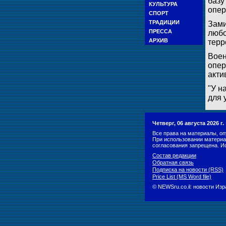
базу
КУЛЬТУРА
опер
СПОРТ
ТРАДИЦИИ
Зами
ПРЕССА
любо
АРХИВ
терр
Воен
опер
акти
"У н
для 
Четверг, 06 августа 2026 г
Все права на материалы, оп
При использовании материа
согласования запрещена. И
Состав редакции
Обратная связь
Подписка на новости (RSS)
Price List (MS Word file)
© NEWSru.co.il: новости Из