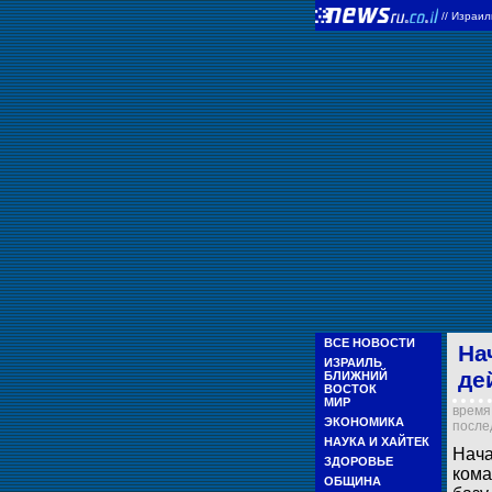
//
Израи
ВСЕ НОВОСТИ
На
ИЗРАИЛЬ
де
БЛИЖНИЙ
ВОСТОК
МИР
время 
ЭКОНОМИКА
послед
НАУКА И ХАЙТЕК
Нача
ЗДОРОВЬЕ
кома
ОБЩИНА