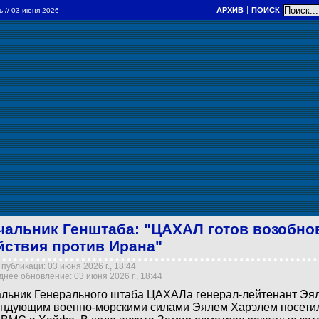
АРХИВ
ПОИСК
ль
// 03 июня 2026
чальник Генштаба: "ЦАХАЛ готов возобно
йствия против Ирана"
публикаци: 03 июня 2026 г., 18:44
нее обновление: 03 июня 2026 г., 18:44
льник Генерального штаба ЦАХАЛа генерал-лейтенант Эял
ндующим военно-морскими силами Эялем Харэлем посетил 