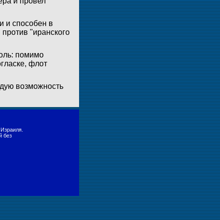
ера и провел
и и способен в
против "иранского
роль: помимо
гласке, флот
ждую возможность
 Израиля.
й без