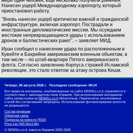
мере один человек, еще несколько получили ранения.
Нанесен ущерб Международному аэропорту, который
приостановил работу.
"Вновь нанесен ущерб критически важной и гражданской
инфраструктуре, включая аэропорт. Пострадали и
иностранные дипломатические миссии. Мы осуждаем
жестокие непрекращающиеся удары с использованием
дронов и баллистических ракет", – заявляет МИД.
Иран сообщил о нанесении удара по расположенным в
Кувейте и Бахрейне американским военным объектам, в
том числе – по штаб-квартире Пятого американского
флота. Согласно заявлению Корпуса стражей Исламской
революции, это стало ответом за атаку острова Кешм.
Четверг, 06 августа 2026 г.
Последнее сообщение: 08:24
Все права на материалы, опубликованные на сайте NEWSru.co.il, охраняются в
соответствии с законодательством Израиля. При использовании материалов
сайта гиперссылка на
NEWSru.co.il
обязательна. Перепечатка эксклюзивных
статей без согласования запрещена. Использование фотоматериалов агентств
не разрешается.
Состав редакции
Обратная связь
Подписка на новости (RSS)
Price List (MS Word file)
© NEWSru.co.il: новости Израиля 2005-2026