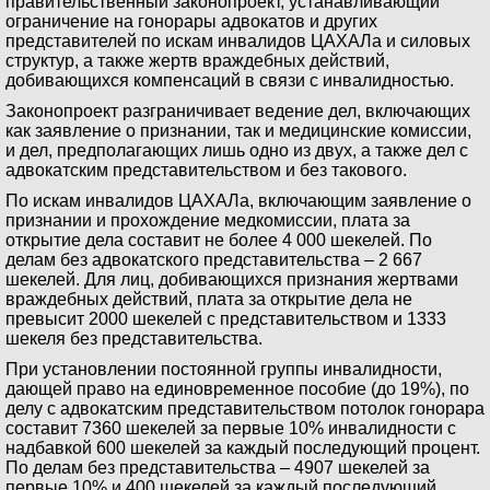
правительственный законопроект, устанавливающий
ограничение на гонорары адвокатов и других
представителей по искам инвалидов ЦАХАЛа и силовых
структур, а также жертв враждебных действий,
добивающихся компенсаций в связи с инвалидностью.
Законопроект разграничивает ведение дел, включающих
как заявление о признании, так и медицинские комиссии,
и дел, предполагающих лишь одно из двух, а также дел с
адвокатским представительством и без такового.
По искам инвалидов ЦАХАЛа, включающим заявление о
признании и прохождение медкомиссии, плата за
открытие дела составит не более 4 000 шекелей. По
делам без адвокатского представительства – 2 667
шекелей. Для лиц, добивающихся признания жертвами
враждебных действий, плата за открытие дела не
превысит 2000 шекелей с представительством и 1333
шекеля без представительства.
При установлении постоянной группы инвалидности,
дающей право на единовременное пособие (до 19%), по
делу с адвокатским представительством потолок гонорара
составит 7360 шекелей за первые 10% инвалидности с
надбавкой 600 шекелей за каждый последующий процент.
По делам без представительства – 4907 шекелей за
первые 10% и 400 шекелей за каждый последующий