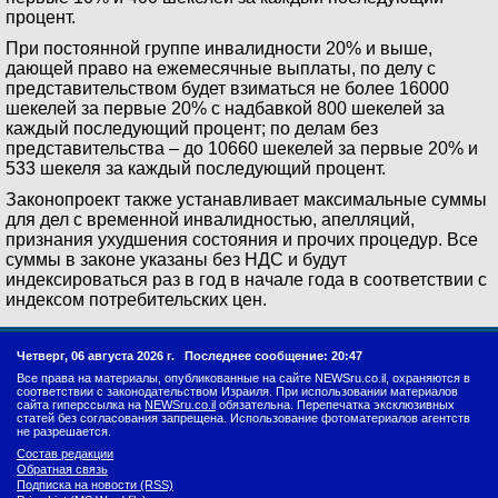
процент.
При постоянной группе инвалидности 20% и выше,
дающей право на ежемесячные выплаты, по делу с
представительством будет взиматься не более 16000
шекелей за первые 20% с надбавкой 800 шекелей за
каждый последующий процент; по делам без
представительства – до 10660 шекелей за первые 20% и
533 шекеля за каждый последующий процент.
Законопроект также устанавливает максимальные суммы
для дел с временной инвалидностью, апелляций,
признания ухудшения состояния и прочих процедур. Все
суммы в законе указаны без НДС и будут
индексироваться раз в год в начале года в соответствии с
индексом потребительских цен.
Четверг, 06 августа 2026 г.
Последнее сообщение: 20:47
Все права на материалы, опубликованные на сайте NEWSru.co.il, охраняются в
соответствии с законодательством Израиля. При использовании материалов
сайта гиперссылка на
NEWSru.co.il
обязательна. Перепечатка эксклюзивных
статей без согласования запрещена. Использование фотоматериалов агентств
не разрешается.
Состав редакции
Обратная связь
Подписка на новости (RSS)