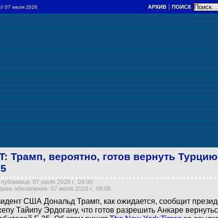
АРХИВ
ПОИСК
а
// 07 июля 2026
T: Трамп, вероятно, готов вернуть Турци
35
публикаци: 07 июля 2026 г., 09:00
нее обновление: 07 июля 2026 г., 09:06
идент США Дональд Трамп, как ожидается, сообщит презид
епу Тайипу Эрдогану, что готов разрешить Анкаре вернуть