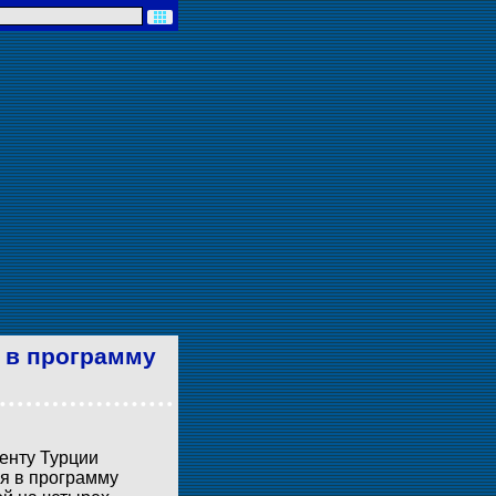
ю в программу
енту Турции
ся в программу