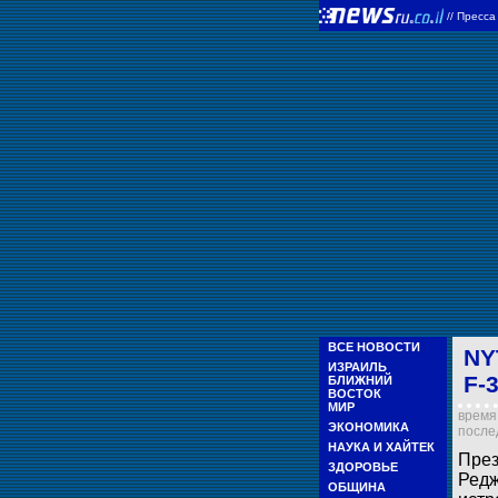
//
Пресс
ВСЕ НОВОСТИ
NY
ИЗРАИЛЬ
F-
БЛИЖНИЙ
ВОСТОК
МИР
время 
ЭКОНОМИКА
послед
НАУКА И ХАЙТЕК
През
ЗДОРОВЬЕ
Редж
ОБЩИНА