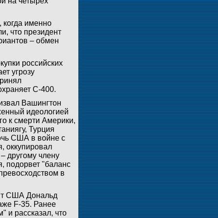
й на четырех
, когда именно
и, что президент
риантов – обмен
купки российских
ет угрозу
принял
охраняет С-400.
извал Вашингтон
аженный идеологией
о к смерти Америки,
таниягу, Турция
очь США в войне с
я, оккупировал
– другому члену
, подорвет "баланс
 превосходством в
ент США Дональд
аже F-35. Ранее
 и рассказал, что