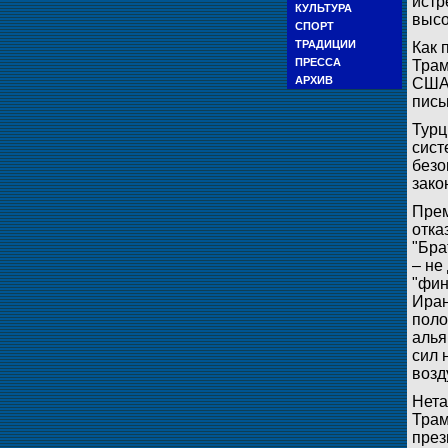
истр
КУЛЬТУРА
высо
СПОРТ
ТРАДИЦИИ
Как 
ПРЕССА
Трам
АРХИВ
США 
пись
Турц
сист
безо
зако
Прем
отка
"Бра
– не
"фин
Иран
поло
алья
сил 
возд
Нета
Трам
през