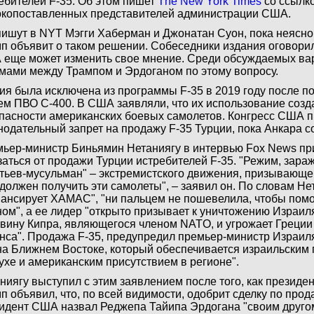
ебителей F-35. Об этом пишет
The New York Times
со ссылко
копоставленных представителей администрации США.
пишут в NYT Мэгги Хаберман и Джонатан Суон, пока неясно
п объявит о таком решении. Собеседники издания оговорил
еще может изменить свое мнение. Среди обсуждаемых ва
мами между Трампом и Эрдоганом по этому вопросу.
ия была исключена из программы F-35 в 2019 году после по
ем ПВО С-400. В США заявляли, что их использование созда
пасности американских боевых самолетов. Конгресс США 
нодательный запрет на продажу F-35 Турции, пока Анкара с
ьер-министр Биньямин Нетаниягу в интервью Fox News пр
заться от продажи Турции истребителей F-35. "Режим, зар
тьев-мусульман" – экстремистского движения, призывающег
 должен получить эти самолеты", – заявил он. По словам Не
ансирует ХАМАС", "ни пальцем не пошевелила, чтобы пом
ом", а ее лидер "открыто призывает к уничтожению Израил
вину Кипра, являющегося членом NATO, и угрожает Греции 
нса". Продажа F-35, предупредил премьер-министр Израиля
на Ближнем Востоке, который обеспечивается израильским
ухе и американским присутствием в регионе".
ниягу выступил с этим заявлением после того, как презид
п объявил, что, по всей видимости, одобрит сделку по прод
идент США назвал Реджепа Тайипа Эрдогана "своим другом"