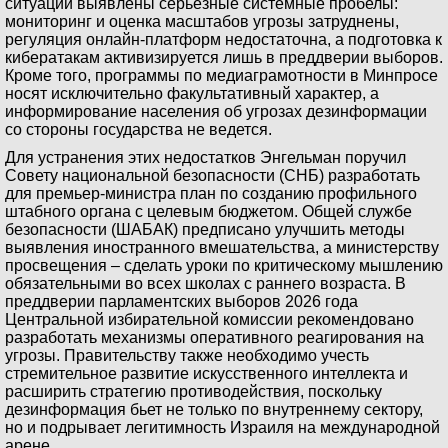
ситуации выявлены серьезные системные пробелы:
мониторинг и оценка масштабов угрозы затруднены,
регуляция онлайн-платформ недостаточна, а подготовка к
кибератакам активизируется лишь в преддверии выборов.
Кроме того, программы по медиаграмотности в Минпросе
носят исключительно факультативный характер, а
информирование населения об угрозах дезинформации
со стороны государства не ведется.
Для устранения этих недостатков Энгельман поручил
Совету национальной безопасности (СНБ) разработать
для премьер-министра план по созданию профильного
штабного органа с целевым бюджетом. Общей службе
безопасности (ШАБАК) предписано улучшить методы
выявления иностранного вмешательства, а министерству
просвещения – сделать уроки по критическому мышлению
обязательными во всех школах с раннего возраста. В
преддверии парламентских выборов 2026 года
Центральной избирательной комиссии рекомендовано
разработать механизмы оперативного реагирования на
угрозы. Правительству также необходимо учесть
стремительное развитие искусственного интеллекта и
расширить стратегию противодействия, поскольку
дезинформация бьет не только по внутреннему сектору,
но и подрывает легитимность Израиля на международной
арене.