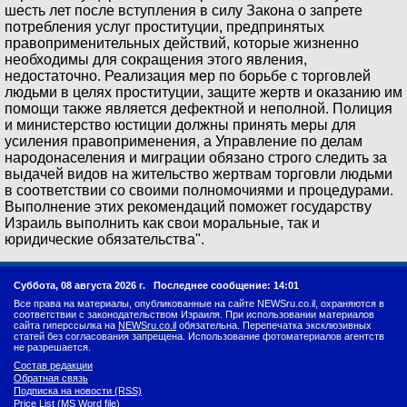
шесть лет после вступления в силу Закона о запрете
потребления услуг проституции, предпринятых
правоприменительных действий, которые жизненно
необходимы для сокращения этого явления,
недостаточно. Реализация мер по борьбе с торговлей
людьми в целях проституции, защите жертв и оказанию им
помощи также является дефектной и неполной. Полиция
и министерство юстиции должны принять меры для
усиления правоприменения, а Управление по делам
народонаселения и миграции обязано строго следить за
выдачей видов на жительство жертвам торговли людьми
в соответствии со своими полномочиями и процедурами.
Выполнение этих рекомендаций поможет государству
Израиль выполнить как свои моральные, так и
юридические обязательства".
Суббота, 08 августа 2026 г.
Последнее сообщение: 14:01
Все права на материалы, опубликованные на сайте NEWSru.co.il, охраняются в
соответствии с законодательством Израиля. При использовании материалов
сайта гиперссылка на
NEWSru.co.il
обязательна. Перепечатка эксклюзивных
статей без согласования запрещена. Использование фотоматериалов агентств
не разрешается.
Состав редакции
Обратная связь
Подписка на новости (RSS)
Price List (MS Word file)