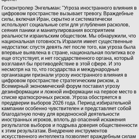
Госконтролер Энгельман: "Угроза иностранного влияния в
цифровом пространстве вызывает тревогу. Враждебные
силы, включая Иран, скрытно и систематически
используют социальные сети для углубления расколов,
сеяния паники и манипулирования восприятием
реальности израильским обществом. Мы обнаружили, что
национальная готовность Израиля имеет существенные
недостатки: спустя девять лет после того, как угроза была
впервые выявлена в стране, национальная политика все
еще отсутствует, и нет государственного органа, который
возглавил бы противодействие в этой сфере. И это
несмотря на то, что государства и международные
организации признали угрозу иностранного влияния в
цифровом пространстве стратегическим риском, а
Всемирный экономический форум поставил угрозу
дезинформации и ложной информации на первое место в
списке краткосрочных рисков. Угроза обостряется в
преддверии выборов 2026 года. Период избирательной
кампании особенно чувствителен и представляет собой
благодатную почву для вредоносной деятельности
иностранных игроков, вплоть до опасений искажения
результатов выборов и подрыва доверия общественности
к этим результатам. Внедрение инструментов
искусственного интеллекта позволяет враждебным силам