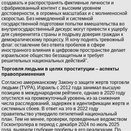
создавать и распространять фиктивные личности и
сфабрикованный контент с высоким уровнем
достоверности, в огромных масштабах и с молниеносной
скоростью. Без немедленной и системной
государственной подготовки попытки вмешательства во
внутригосударственный дискурс могут привести к ущербу
для суверенитета страны и подрыву доверия граждан к
демократическому процессу. Я хочу поднять тревожный
флаг: оставление без ответа пробелов в сфере
иностранного влияния в цифровом пространстве делает
израильское общество беззащитным и требует
решительных национальных действий".
Торговля людьми в целях проституции – аспекты
правоприменения
Согласно американскому Закону о защите жертв торговли
людьми (TVPA), Израиль с 2012 года занимал высшую
позицию в международном рейтинге, однако в 2020 году
опустился на промежуточный уровень из-за снижения
числа расследований, задержек в идентификации жертв и
системных сбоев. В ответ на это в 2022 году
правительство утвердило пятилетний национальный
план. Тем не менее, проверки, проведенные ведомством
Госконтролера в период с декабря 2024 по июль 2025
года, выявили глубокие пробелы в его реализации. По