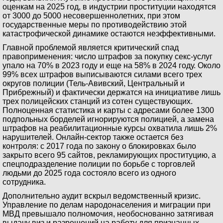
оценкам на 2025 год, в индустрии проституции находятся
от 3000 до 5000 несовершеннолетних, при этом
государственные меры по противодействию этой
катастрофической динамике остаются неэффективными.
Главной проблемой является критический спад
правоприменения: число штрафов за покупку секс-услуг
упало на 70% в 2023 году и еще на 58% в 2024 году. Около
99% всех штрафов выписываются силами всего трех
округов полиции (Тель-Авивский, Центральный и
Прибрежный) и фактически держатся на инициативе лишь
трех полицейских станций из сотен существующих.
Полноценная статистика и карты с адресами более 1300
подпольных борделей игнорируются полицией, а замена
штрафов на реабилитационные курсы охватила лишь 2%
нарушителей. Онлайн-сектор также остается без
контроля: с 2017 года по закону о блокировках было
закрыто всего 95 сайтов, рекламирующих проституцию, а
спецподразделение полиции по борьбе с торговлей
людьми до 2025 года состояло всего из одного
сотрудника.
Дополнительно аудит вскрыл ведомственный кризис.
Управление по делам народонаселения и миграции при
МВД превышало полномочия, необоснованно затягивая
выдачу виз и разрешений на работу для признанных