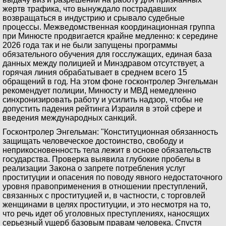
жертв трафика, что вынуждало пострадавших
возвращаться в индустрию и срывало судебные
процессы. Межведомственная координационная группа
при Минюсте продвигается крайне медленно: к середине
2026 года так и не были запущены программы
обязательного обучения для госслужащих, единая база
данных между полицией и Минздравом отсутствует, а
горячая линия обрабатывает в среднем всего 15
обращений в год. На этом фоне госконтролер Энгельман
рекомендует полиции, Минюсту и МВД немедленно
синхронизировать работу и усилить надзор, чтобы не
допустить падения рейтинга Израиля в этой сфере и
введения международных санкций.
Госконтролер Энгельман: "Конституционная обязанность
защищать человеческое достоинство, свободу и
неприкосновенность тела лежит в основе обязательств
государства. Проверка выявила глубокие пробелы в
реализации Закона о запрете потребления услуг
проституции и опасения по поводу явного недостаточного
уровня правоприменения в отношении преступлений,
связанных с проституцией и, в частности, с торговлей
женщинами в целях проституции, и это несмотря на то,
что речь идет об уголовных преступлениях, наносящих
серьезный ущерб базовым правам человека. Спустя