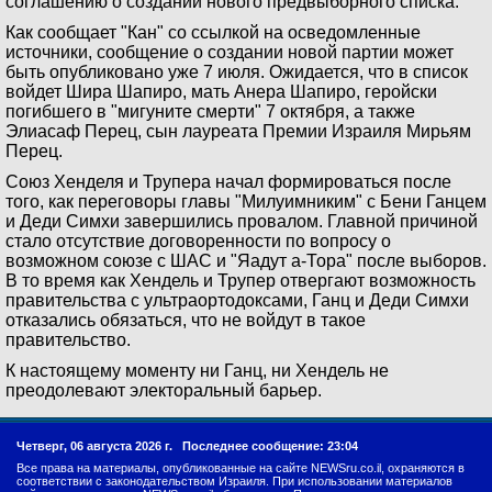
соглашению о создании нового предвыборного списка.
Как сообщает "Кан" со ссылкой на осведомленные
источники, сообщение о создании новой партии может
быть опубликовано уже 7 июля. Ожидается, что в список
войдет Шира Шапиро, мать Анера Шапиро, геройски
погибшего в "мигуните смерти" 7 октября, а также
Элиасаф Перец, сын лауреата Премии Израиля Мирьям
Перец.
Союз Хенделя и Трупера начал формироваться после
того, как переговоры главы "Милуимниким" с Бени Ганцем
и Деди Симхи завершились провалом. Главной причиной
стало отсутствие договоренности по вопросу о
возможном союзе с ШАС и "Яадут а-Тора" после выборов.
В то время как Хендель и Трупер отвергают возможность
правительства с ультраортодоксами, Ганц и Деди Симхи
отказались обязаться, что не войдут в такое
правительство.
К настоящему моменту ни Ганц, ни Хендель не
преодолевают электоральный барьер.
Четверг, 06 августа 2026 г.
Последнее сообщение: 23:04
Все права на материалы, опубликованные на сайте NEWSru.co.il, охраняются в
соответствии с законодательством Израиля. При использовании материалов