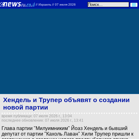
//
Израиль
// 07 июля 2026
Хендель и Трупер объявят о создании
новой партии
время публикаци: 07 июля 2026 г., 13:04
последнее обновление: 07 июля 2026 г., 13:41
Глава партии "Милуимниким" Йоаз Хендель и бывший
депутат от партии "Кахоль Лаван" Хили Трупер пришли к