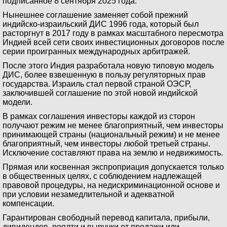
подписанное 8 сентября 2025 года.
Нынешнее соглашение заменяет собой прежний
индийско-израильский ДИС 1996 года, который был
расторгнут в 2017 году в рамках масштабного пересмотра
Индией всей сети своих инвестиционных договоров после
серии проигранных международных арбитражей.
После этого Индия разработала новую типовую модель
ДИС, более взвешенную в пользу регуляторных прав
государства. Израиль стал первой страной ОЭСР,
заключившей соглашение по этой новой индийской
модели.
В рамках соглашения инвесторы каждой из сторон
получают режим не менее благоприятный, чем инвесторы
принимающей страны (национальный режим) и не менее
благоприятный, чем инвесторы любой третьей страны.
Исключение составляют права на землю и недвижимость.
Прямая или косвенная экспроприация допускается только
в общественных целях, с соблюдением надлежащей
правовой процедуры, на недискриминационной основе и
при условии незамедлительной и адекватной
компенсации.
Гарантирован свободный перевод капитала, прибыли,
дивидендов, роялти и выручки от продажи или