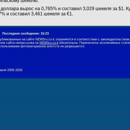
ильскому шекелю.
 доллара вырос на 0,765% и составил 3,029 шекеля за $1. К
7% и составил 3,461 шекеля за €1.
г.
Последнее сообщение: 15:23
убликованные на сайте NEWSru.co.il, охраняются в соответствии с законодательством
лов сайта гиперссылка на
NEWSru.co.il
обязательна. Перепечатка эксклюзивных стате
спользование фотоматериалов агентств не разрешается.
раиля 2005-2026