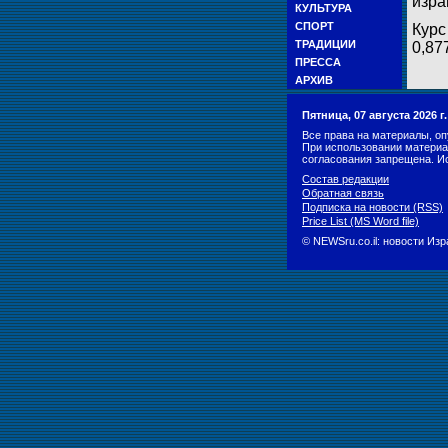
изра
КУЛЬТУРА
СПОРТ
Курс
ТРАДИЦИИ
0,87
ПРЕССА
АРХИВ
Пятница, 07 августа 2026 
Все права на материалы, оп
При использовании материа
согласования запрещена. И
Состав редакции
Обратная связь
Подписка на новости (RSS)
Price List (MS Word file)
© NEWSru.co.il: новости Из