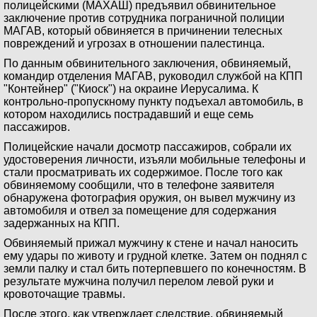
полицейскими (МАХАШ) предъявил обвинительное
заключение против сотрудника пограничной полиции
МАГАВ, который обвиняется в причинении телесных
повреждений и угрозах в отношении палестинца.
По данным обвинительного заключения, обвиняемый,
командир отделения МАГАВ, руководил службой на КПП
"Контейнер" ("Киоск") на окраине Иерусалима. К
контрольно-пропускному пункту подъехал автомобиль, в
котором находились пострадавший и еще семь
пассажиров.
Полицейские начали досмотр пассажиров, собрали их
удостоверения личности, изъяли мобильные телефоны и
стали просматривать их содержимое. После того как
обвиняемому сообщили, что в телефоне заявителя
обнаружена фотография оружия, он вывел мужчину из
автомобиля и отвел за помещение для содержания
задержанных на КПП.
Обвиняемый прижал мужчину к стене и начал наносить
ему удары по животу и грудной клетке. Затем он поднял с
земли палку и стал бить потерпевшего по конечностям. В
результате мужчина получил перелом левой руки и
кровоточащие травмы.
После этого, как утверждает следствие, обвиняемый