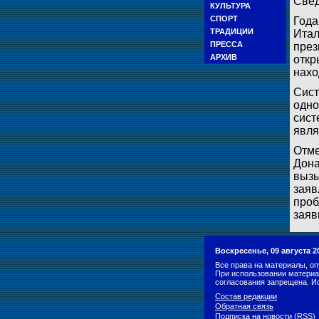
Свед
КУЛЬТУРА
СПОРТ
Года
ТРАДИЦИИ
Итал
ПРЕССА
през
АРХИВ
откр
нахо
Сист
одно
сист
явля
Отме
Дона
вызы
заяв
проб
заяв
Воскресенье, 09 августа 2
Все права на материалы, оп
При использовании материа
согласования запрещена. И
Состав редакции
Обратная связь
Подписка на новости (RSS)