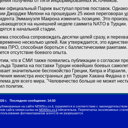
ения получены от пяти информированных источников.
ми официальный Париж выступал против поставок. Однако
ии Джордже Мелони на прошедших 25 июня переговорах уд
идента Эммануэля Макрона изменить позицию. Это произо
ывающегося на нынешней неделе саммита NATO в Турции.
дятся в начальной стадии.
ема способна сопровождать десятки целей сразу, и перехв
временно несколько целей. Как утверждается, это единств
ема ПРО, способная бороться с баллистическими ракетами.
ется отсутствие боевого опыта.
тим, что в СМИ также появились публикации о согласии п
льда Трампа на поставки Турции новейших боевых самолет
вает значительное беспокойство Греции, Кипра и Израиля,
ления министра иностранных дел Турции Хакана Фидана о т
лема для всего мира. "Человечество больше не может нести
ил политик.
026 г.
Последнее сообщение: 14:50
убликованные на сайте NEWSru.co.il, охраняются в соответствии с законодательством
лов сайта гиперссылка на
NEWSru.co.il
обязательна. Перепечатка эксклюзивных стате
спользование фотоматериалов агентств не разрешается.