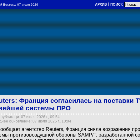
АРХИВ
ПОИСК
й Восток
// 07 июля 2026
uters: Франция согласилась на поставки 
вейшей системы ПРО
публикаци: 07 июля 2026 г., 09:54
нее обновление: 07 июля 2026 г., 10:04
сообщает агентство Reuters, Франция сняла возражения пр
емы противовоздушной обороны SAMP/T, разработанной со