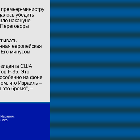
 премьер-министру
алось убедить
шло накануне
 Переговоры
атывать
енная европейская
 Его минусом
резидента США
ов F-35. Это
 особенно на фоне
ом, что Израиль –
 это бремя", –
 Израиля.
й без