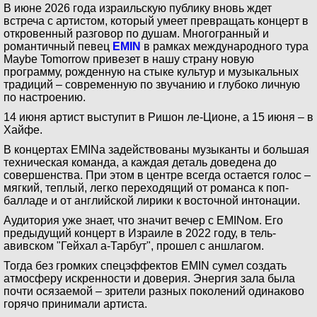
В июне 2026 года израильскую публику вновь ждет
встреча с артистом, который умеет превращать концерт в
откровенный разговор по душам. Многогранный и
романтичный певец
EMIN
в рамках международного тура
Maybe Tomorrow привезет в нашу страну новую
программу, рожденную на стыке культур и музыкальных
традиций – современную по звучанию и глубоко личную
по настроению.
14 июня артист выступит в Ришон ле-Ционе, а 15 июня – в
Хайфе.
В концертах EMINa задействованы музыканты и большая
техническая команда, а каждая деталь доведена до
совершенства. При этом в центре всегда остается голос –
мягкий, теплый, легко переходящий от романса к поп-
балладе и от английской лирики к восточной интонации.
Аудитория уже знает, что значит вечер с EMINом. Его
предыдущий концерт в Израиле в 2022 году, в тель-
авивском "Гейхал а-Тарбут", прошел с аншлагом.
Тогда без громких спецэффектов EMIN сумел создать
атмосферу искренности и доверия. Энергия зала была
почти осязаемой – зрители разных поколений одинаково
горячо принимали артиста.