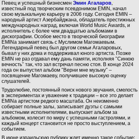
Певец и успешный бизнесмен
Эмин Агаларов
,
известный под творческим псевдонимом EMIN, начал
свою музыкальную карьеру в 2006 году. Сегодня EMIN –
народный артист Азербайджана, обладатель престижных
международных наград, включая World Music Awards, и
исполнитель с более чем двадцатью альбомами в
дискографии. Особое место в творческой биографии
EMINа занимает связь с Муслимом Магомаевым.
Легендарный певец был другом семьи Агаларовых,
бывал у них дома и поддерживал юного артиста. Позже
EMIN не раз отдавал ему дань памяти, исполняя "Синюю
вечность" так, что зал встречал песню стоя. В конце 2024
года он выпустил альбом "Верни мне музыку" –
посвящение Магомаеву, получившее высокую оценку
слушателей.
Трудолюбие, постоянный поиск нового звучания, смелость
в экспериментах и уважение к традиции – все это делает
EMINa артистом редкого масштаба. Он неизменно
собирает полные залы, записывает дуэты с самыми
известными исполнителями, выпускает альбом за
альбомом, колесит по миру с успешными гастролями, и
каждый концерт становится не просто выступлением, а
событием.
В июне израильскую публику ждет именно такое событие: