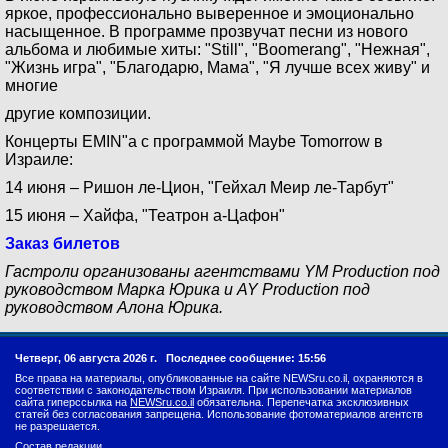
яркое, профессионально выверенное и эмоционально
насыщенное. В программе прозвучат песни из нового
альбома и любимые хиты: "Still", "Boomerang", "Нежная",
"Жизнь игра", "Благодарю, Мама", "Я лучше всех живу" и
многие
другие композиции.
Концерты EMIN"а с программой Maybe Tomorrow в
Израиле:
14 июня – Ришон ле-Цион, "Гейхал Меир ле-Тарбут"
15 июня – Хайфа, "Театрон а-Цафон"
Заказ билетов
Гастроли организованы агентствами YM Production под
руководством Марка Юрика и AY Production под
руководством Алона Юрика.
Четверг, 06 августа 2026 г.
Последнее сообщение: 15:56
Все права на материалы, опубликованные на сайте NEWSru.co.il, охраняются в
соответствии с законодательством Израиля. При использовании материалов
сайта гиперссылка на
NEWSru.co.il
обязательна. Перепечатка эксклюзивных
статей без согласования запрещена. Использование фотоматериалов агентств
не разрешается.
Состав редакции