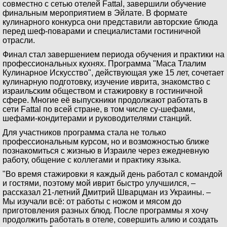
совместно с сетью отелей Fattal, завершили обучение
финальным мероприятием в Эйлате. В формате
кулинарного конкурса они представили авторские блюда
перед шеф-поварами и специалистами гостиничной
отрасли.
Финал стал завершением периода обучения и практики на
профессиональных кухнях. Программа "Маса Тлалим
Кулинарное Искусство", действующая уже 15 лет, сочетает
кулинарную подготовку, изучение иврита, знакомство с
израильским обществом и стажировку в гостиничной
сфере. Многие её выпускники продолжают работать в
сети Fattal по всей стране, в том числе су-шефами,
шефами-кондитерами и руководителями станций.
Для участников программа стала не только
профессиональным курсом, но и возможностью ближе
познакомиться с жизнью в Израиле через ежедневную
работу, общение с коллегами и практику языка.
"Во время стажировки я каждый день работал с командой
и гостями, поэтому мой иврит быстро улучшился, –
рассказал 21-летний Дмитрий Шварцман из Украины. –
Мы изучали всё: от работы с ножом и мясом до
приготовления разных блюд. После программы я хочу
продолжить работать в отеле, совершить алию и создать