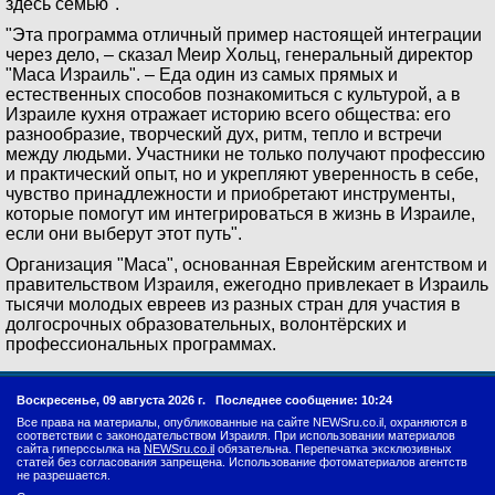
здесь семью".
"Эта программа отличный пример настоящей интеграции
через дело, – сказал Меир Хольц, генеральный директор
"Маса Израиль". – Еда один из самых прямых и
естественных способов познакомиться с культурой, а в
Израиле кухня отражает историю всего общества: его
разнообразие, творческий дух, ритм, тепло и встречи
между людьми. Участники не только получают профессию
и практический опыт, но и укрепляют уверенность в себе,
чувство принадлежности и приобретают инструменты,
которые помогут им интегрироваться в жизнь в Израиле,
если они выберут этот путь".
Организация "Маса", основанная Еврейским агентством и
правительством Израиля, ежегодно привлекает в Израиль
тысячи молодых евреев из разных стран для участия в
долгосрочных образовательных, волонтёрских и
профессиональных программах.
Воскресенье, 09 августа 2026 г.
Последнее сообщение: 10:24
Все права на материалы, опубликованные на сайте NEWSru.co.il, охраняются в
соответствии с законодательством Израиля. При использовании материалов
сайта гиперссылка на
NEWSru.co.il
обязательна. Перепечатка эксклюзивных
статей без согласования запрещена. Использование фотоматериалов агентств
не разрешается.