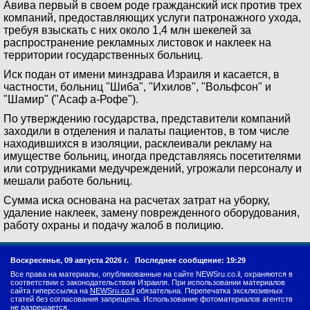
Авива первый в своем роде гражданский иск против трех
компаний, предоставляющих услуги патронажного ухода,
требуя взыскать с них около 1,4 млн шекелей за
распространение рекламных листовок и наклеек на
территории государственных больниц.
Иск подан от имени минздрава Израиля и касается, в
частности, больниц "Шиба", "Ихилов", "Вольфсон" и
"Шамир" ("Асаф а-Рофе").
По утверждению государства, представители компаний
заходили в отделения и палаты пациентов, в том числе
находившихся в изоляции, расклеивали рекламу на
имуществе больниц, иногда представляясь посетителями
или сотрудниками медучреждений, угрожали персоналу и
мешали работе больниц.
Сумма иска основана на расчетах затрат на уборку,
удаление наклеек, замену поврежденного оборудования,
работу охраны и подачу жалоб в полицию.
Воскресенье, 09 августа 2026 г.
Последнее сообщение: 19:29
Все права на материалы, опубликованные на сайте NEWSru.co.il, охраняются в
соответствии с законодательством Израиля. При использовании материалов
сайта гиперссылка на
NEWSru.co.il
обязательна. Перепечатка эксклюзивных
статей без согласования запрещена. Использование фотоматериалов агентств
не разрешается.