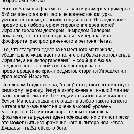
возрастом 1700 лет.
Этот небольшой фрагмент статуэтки размером примерно
6×6 см представляет часть человеческой фигуры,
укутанной тканью, напоминающей плащ. Исследование
предмета в лабораториях Управления древностей
Израиля геологом доктором Нимродом Вилером
показало, что артефакт сделан из минерала типа
фосфорита, распространенного в регионе Негев.
"То, что статуэтка сделана из местного материала,
убедительно указывает на то, что она была изготовлена в
Израиле, а не импортирована", – сообщил Акива
Голденхерш, старший специалист отдела по
предотвращению краж предметов старины Управления
древностей Израиля.
По словам Голденхерша, "плащ" статуэтки соответствует
римскому периоду. Фигура изображена в тяжелой мантии,
называемой гиматий, без видимого хитона или нижнего
белья. Манера создания складок и выбор такого тонкого
материала указывают на очень высокий уровень
мастерства. Отсутствие характерных отметок на
фрагменте затрудняет идентификацию, но стилистически
это может быть изображение бога Юпитера или Зевса-
Душары – набатейского бога.