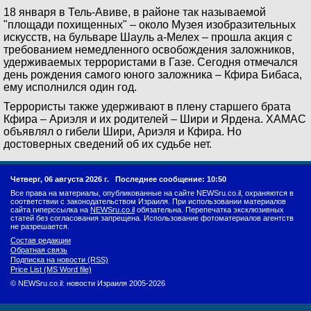
18 января в Тель-Авиве, в районе так называемой
"площади похищенных" – около Музея изобразительных
искусств, на бульваре Шауль а-Мелех – прошла акция с
требованием немедленного освобождения заложников,
удерживаемых террористами в Газе. Сегодня отмечался
день рождения самого юного заложника – Кфира Бибаса,
ему исполнился один год.
Террористы также удерживают в плену старшего брата
Кфира – Ариэля и их родителей – Шири и Ярдена. ХАМАС
объявлял о гибели Шири, Ариэля и Кфира. Но
достоверных сведений об их судьбе нет.
Четверг, 06 августа 2026 г.
Последнее сообщение: 10:50
Все права на материалы, опубликованные на сайте NEWSru.co.il, охраняются в
соответствии с законодательством Израиля. При использовании материалов
сайта гиперссылка на
NEWSru.co.il
обязательна. Перепечатка эксклюзивных
статей без согласования запрещена. Использование фотоматериалов агентств
не разрешается.
Состав редакции
Обратная связь
Подписка на новости (RSS)
Price List (MS Word file)
© NEWSru.co.il: новости Израиля 2005-2026