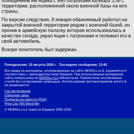
похищением им ящика с 990 патронами калибра 5,56 с
территории, расположенной около военной базы на юге
страны.
По версии следствия, 8 января обвиняемый работал на
закрытой военной территории рядом с военной базой, он
проник в армейскую палатку, которая использовалась в
качестве склада, украл ящик с патронами и положил его в
свой автомобиль.
Вскоре похититель был задержан.
Понедельник, 10 августа 2026 г.
Последнее сообщение: 13:42
Все права на материалы, опубликованные на сайте NEWSru.co.il, охраняются в
соответствии с законодательством Израиля. При использовании материалов
сайта гиперссылка на
NEWSru.co.il
обязательна. Перепечатка эксклюзивных
статей без согласования запрещена. Использование фотоматериалов агентств
не разрешается.
Состав редакции
Обратная связь
Подписка на новости (RSS)
Price List (MS Word file)
© NEWSru.co.il: новости Израиля 2005-2026