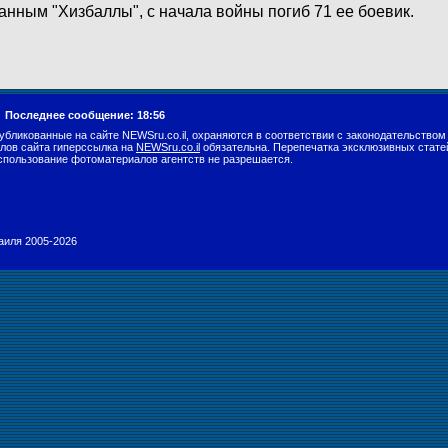
анным "Хизбаллы", с начала войны погиб 71 ее боевик.
.
Последнее сообщение: 18:56
убликованные на сайте NEWSru.co.il, охраняются в соответствии с законодательством
лов сайта гиперссылка на
NEWSru.co.il
обязательна. Перепечатка эксклюзивных стате
спользование фотоматериалов агентств не разрешается.
раиля 2005-2026