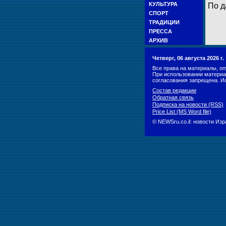
КУЛЬТУРА
По д
СПОРТ
ТРАДИЦИИ
ПРЕССА
АРХИВ
Четверг, 06 августа 2026 г
Все права на материалы, оп
При использовании материа
согласования запрещена. И
Состав редакции
Обратная связь
Подписка на новости (RSS)
Price List (MS Word file)
© NEWSru.co.il: новости Из