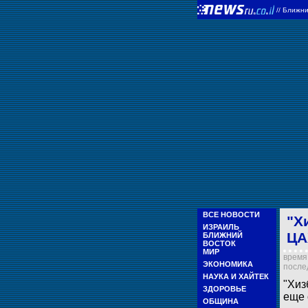
//
Ближни
ВСЕ НОВОСТИ
"Х
ИЗРАИЛЬ
ЦА
БЛИЖНИЙ
ВОСТОК
МИР
время 
ЭКОНОМИКА
послед
НАУКА И ХАЙТЕК
"Хиз
ЗДОРОВЬЕ
еще 
ОБЩИНА