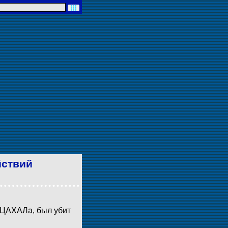
йствий
л ЦАХАЛа, был убит