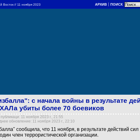
АРХИВ
ПОИСК
й Восток
// 11 ноября 2023
избалла": с начала войны в результате де
ХАЛа убиты более 70 боевиков
публикаци: 11 ноября 2023 г., 21:55
нее обновление: 11 ноября 2023 г., 22:10
балла" сообщила, что 11 ноября, в результате действий си
один член террористической организации.