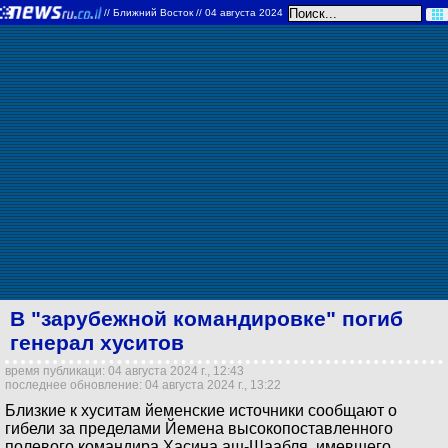
//
Ближний Восток
// 04 августа 2024
В "зарубежной командировке" погиб
генерал хуситов
время публикаци: 04 августа 2024 г., 12:43
последнее обновление: 04 августа 2024 г., 13:22
Близкие к хуситам йеменские источники сообщают о
гибели за пределами Йемена высокопоставленного
полевого командира Хасина аш-Шаабля, имевшего