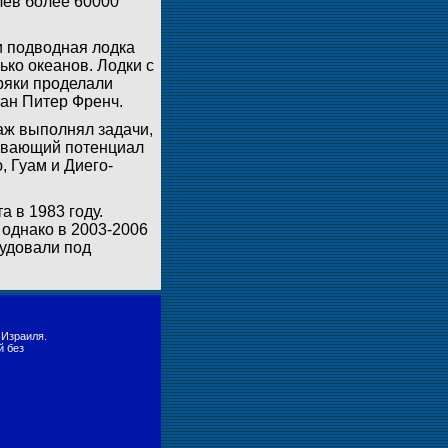
лев более 60000
 подводная лодка
ько океанов. Лодки с
ряки проделали
тан Питер Френч.
аж выполнял задачи,
ивающий потенциал
 Гуам и Диего-
а в 1983 году.
однако в 2003-2006
рудовали под
 Израиля.
й без