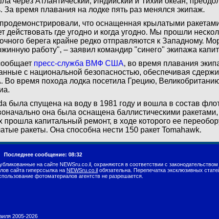
ла через Атлантический, Индийский и Тихий океан, преодо
. За время плавания на лодке пять раз менялся экипаж.
продемонстрировали, что оснащенная крылатыми ракетами
т действовать где угодно и когда угодно. Мы прошли нескол
очного берега крайне редко отправляются к Западному. Мо
жинную работу", – заявил командир "синего" экипажа капи
сообщает
пресс-служба ВМФ США
, во время плавания экип
анные с национальной безопасностью, обеспечивая сдерж
 Во время похода лодка посетила Грецию, Великобританию,
иа.
ida была спущена на воду в 1981 году и вошла в состав флот
оначально она была оснащена баллистическими ракетами, 
х прошла капитальный ремонт, в ходе которого ее переобо
атые ракеты. Она способна нести 150 ракет Tomahawk.
г.
Последнее сообщение: 08:32
убликованные на сайте NEWSru.co.il, охраняются в соответствии с законодательством
лов сайта гиперссылка на
NEWSru.co.il
обязательна. Перепечатка эксклюзивных стате
спользование фотоматериалов агентств не разрешается.
раиля 2005-2026