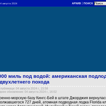
АРХИВ
ПОИСК
 04 августа 2024
000 миль под водой: американская подло
 двухлетнего похода
публикаци: 04 августа 2024 г., 15:58
нее обновление: 04 августа 2024 г., 16:02
оенно-морскую базу Кингс-Бей в штате Джорджия вернулась
олжавшегося 727 дней, атомная подводная лодка Florida кл