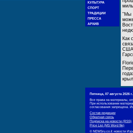
прош
КУЛЬТУРА
миль
СПОРТ
ТРАДИЦИИ
"Мы 
ПРЕССА
може
АРХИВ
Вост
недю
Как 
связ
США.
Гарс
Flor
Перв
года
крыл
Пятница, 07 августа 2026 
Все права на материалы, оп
При использовании материа
согласования запрещена. И
Состав редакции
Обратная связь
Подписка на новости (RSS)
Price List (MS Word file)
© NEWSru.co.il: новости Из