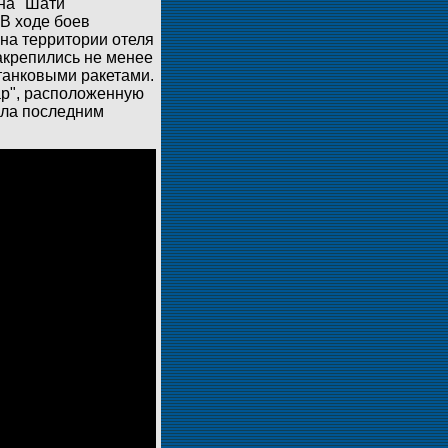
на "Шати"
В ходе боев
 на территории отеля
акрепились не менее
танковыми ракетами.
ар", расположенную
ыла последним