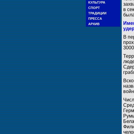
КУЛЬТУРА
захв
СПОРТ
в се
ТРАДИЦИИ
была
ПРЕССА
Имен
АРХИВ
уде
В пе
прох
3000
Терр
люде
Сдер
граб
Вско
назв
войн
Числ
Сред
Герм
Румы
Бела
Фили
чело