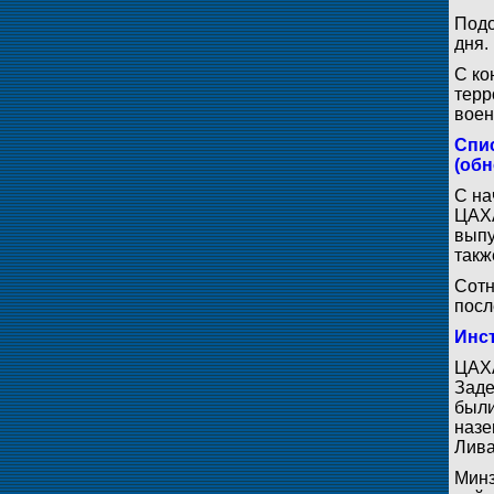
Подо
дня.
С ко
терр
воен
Спис
(обн
С на
ЦАХА
выпу
такж
Сотн
посл
Инст
ЦАХА
Заде
были
назе
Лива
Минз