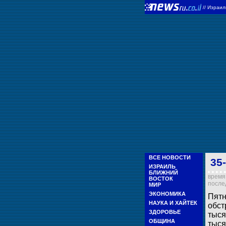
//
Израи
ВСЕ НОВОСТИ
35
ИЗРАИЛЬ
БЛИЖНИЙ
время 
ВОСТОК
послед
МИР
ЭКОНОМИКА
Пятн
НАУКА И ХАЙТЕК
обст
ЗДОРОВЬЕ
тыся
ОБЩИНА
тыся