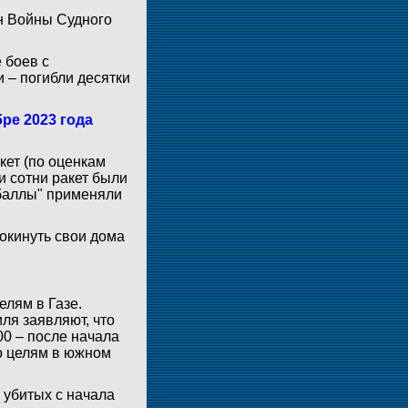
ен Войны Судного
 боев с
 – погибли десятки
ре 2023 года
кет (по оценкам
и сотни ракет были
баллы" применяли
окинуть свои дома
лям в Газе.
ля заявляют, что
00 – после начала
о целям в южном
 убитых с начала