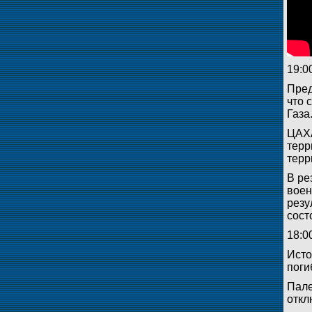
19:0
Пред
что 
Газа
ЦАХА
терр
терр
В ре
воен
резу
сост
18:0
Исто
поги
Пале
откл