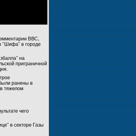
комментарии ВВС,
ы "Шифа" в городе
збалла" на
льской приграничной
дня.
 трое
были ранены в
 в тяжелом
зультате чего
це" в секторе Газы