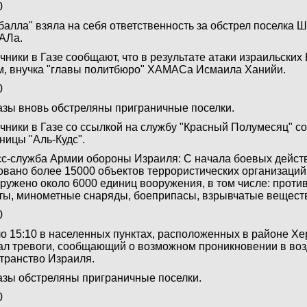
0
балла" взяла на себя ответственность за обстрел поселка Ш
АЛа.
чники в Газе сообщают, что в результате атаки израильских
, внучка "главы политбюро" ХАМАСа Исмаила Ханийи.
0
азы вновь обстреляны приграничные поселки.
чники в Газе со ссылкой на службу "Красный Полумесяц" с
ницы "Аль-Кудс".
с-служба Армии обороны Израиля: С начала боевых дейс
овано более 15000 объектов террористических организаций 
ружено около 6000 единиц вооружения, в том числе: проти
ты, минометные снаряды, боеприпасы, взрывчатые вещества
0
о 15:10 в населенных пунктах, расположенных в районе Хе
ал тревоги, сообщающий о возможном проникновении в во
транство Израиля.
азы обстреляны приграничные поселки.
0