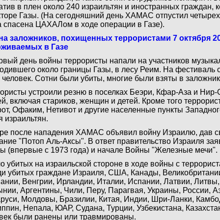
атив в плен около 240 израильтян и иностранных граждан,
кторе Газы. (На сегодняшний день ХАМАС отпустил четырех
 спасена ЦАХАЛом в ходе операции в Газе).
а заложников, похищенных террористами 7 октября 20
рживаемых в Газе
рвый день войны террористы напали на участников музыка
одившего около границы Газы, в лесу Реим. На фестиваль
 человек. Сотни были убиты, многие были взяты в заложник
ористы устроили резню в поселках Беэри, Кфар-Аза и Нир-
й, включая стариков, женщин и детей. Кроме того террорис
от, Офаким, Нетивот и другие населенные пункты Западног
я израильтян.
ре после нападения ХАМАС объявил войну Израилю, дав 
ание "Потоп Аль-Аксы". В ответ правительство Израиля зая
ы (впервые с 1973 года) и начале Войны "Железные мечи".
о убитых на израильской стороне в ходе войны с террорист
и убитых граждане Израиля, США, Канады, Великобритании
ании, Венгрии, Ирландии, Италии, Испании, Латвии, Литвы,
нии, Аргентины, Чили, Перу, Парагвая, Украины, России, 
руси, Молдовы, Бразилии, Китая, Индии, Шри-Ланки, Камбо
ппин, Непала, ЮАР, Судана, Турции, Узбекистана, Казахста
век были ранены или травмированы.