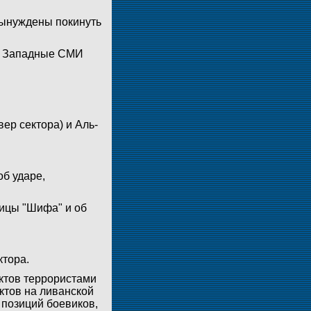
вынуждены покинуть
ь. Западные СМИ
ер сектора) и Аль-
об ударе,
ницы "Шифа" и об
ктора.
ктов террористами
ктов на ливанской
 позиций боевиков,