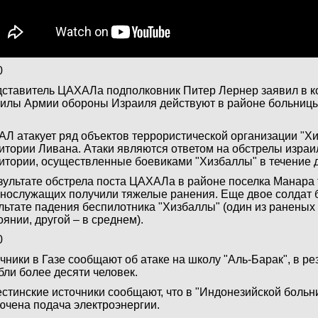
0
ставитель ЦАХАЛа подполковник Питер Лернер заявил в 
силы Армии обороны Израиля действуют в районе больниц
.
Л атакует ряд объектов террористической организации "Хи
итории Ливана. Атаки являются ответом на обстрелы израи
итории, осуществленные боевиками "Хизбаллы" в течение 
зультате обстрела поста ЦАХАЛа в районе поселка Манара
нослужащих получили тяжелые ранения. Еще двое солдат 
льтате падения беспилотника "Хизбаллы" (один из раненых
оянии, другой – в среднем).
0
чники в Газе сообщают об атаке на школу "Аль-Барак", в ре
бли более десяти человек.
стинские источники сообщают, что в "Индонезийской больни
ючена подача электроэнергии.