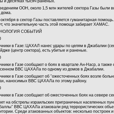
ы и десятках тысяч раненых.
ведениям ООН, около 1,5 млн жителей сектора Газы были 
 дома.
 октября в сектор Газы поставляется гуманитарная помощ
т, что значительную часть этой помощи забирает ХАМАС.
НОЛОГИЯ СОБЫТИЙ
0
чники в Газе: ЦАХАЛ нанес удары по целям в Джабалии (сев
йдже (центр сектора), есть убитые и раненые.
0
чники в Газе сообщают о боях в квартале Ан-Наср, а также 
сенном ВВС ЦАХАЛа по одному из домов в Джабалии.
чники в Газе сообщают об "ожесточенных боях возле боль
ах, наносимых ВВС ЦАХАЛа по этому району.
0
чники в Газе сообщают об ожесточенных боях на севере се
вет на обстрелы израильских приграничных населенных пун
баллы" ВВС ЦАХАЛа атаковали ряд террористических объе
итории. Среди атакованных объектов: несколько построек и