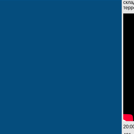
скла
терр
20:0