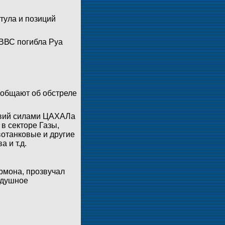
тула и позиций
 ВВС погибла Руа
ообщают об обстреле
твий силами ЦАХАЛа
в секторе Газы,
вотанковые и другие
 и т.д.
рмона, прозвучал
здушное