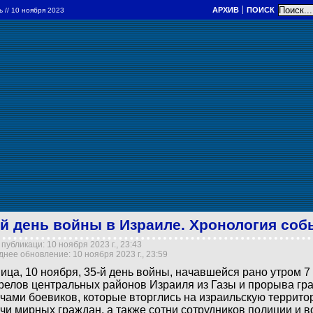
АРХИВ
ПОИСК
ль
// 10 ноября 2023
-й день войны в Израиле. Хронология соб
публикаци: 10 ноября 2023 г., 23:43
нее обновление: 10 ноября 2023 г., 23:59
ица, 10 ноября, 35-й день войны, начавшейся рано утром 7
релов центральных районов Израиля из Газы и прорыва гр
чами боевиков, которые вторглись на израильскую террито
чи мирных граждан, а также сотни сотрудников полиции и 