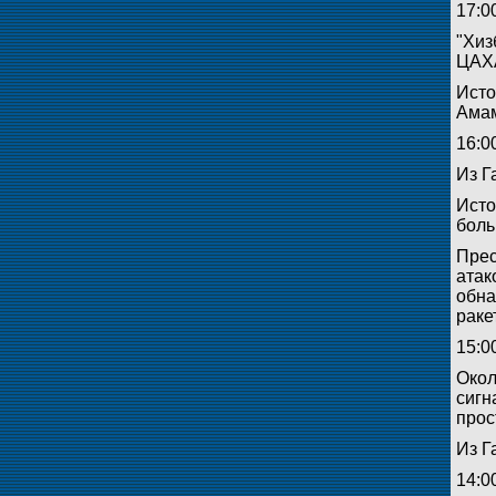
17:0
"Хиз
ЦАХ
Исто
Амам
16:0
Из Г
Исто
боль
Прес
атак
обна
раке
15:0
Окол
сигн
прос
Из Г
14:0