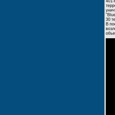
401-
терр
унич
"Blu
30 т
В по
возл
объе