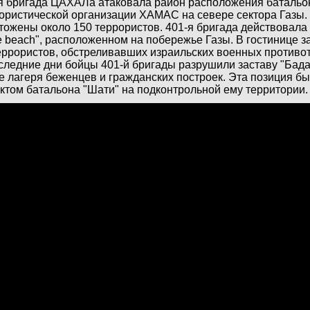
я бригада ЦАХАЛа атаковала район расположения батальо
ористической организации ХАМАС на севере сектора Газы. 
тожены около 150 террористов. 401-я бригада действовала
e beach", расположенном на побережье Газы. В гостинице з
еррористов, обстреливавших израильских военных противо
следние дни бойцы 401-й бригады разрушили заставу "Бад
е лагеря беженцев и гражданских построек. Эта позиция б
ктом батальона "Шати" на подконтрольной ему территории.