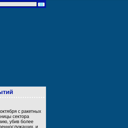
ытий
 октября с ракетных
аницы сектора
рию, убив более
военнослужащих, и