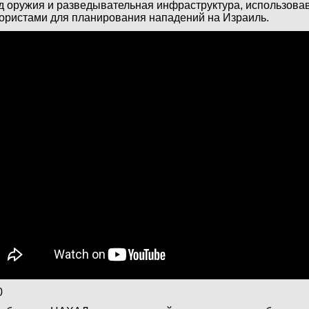
д оружия и разведывательная инфраструктура, использов
ористами для планирования нападений на Израиль.
0