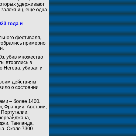
 которых удерживают
 заложниц, еще одна
23 года и
льного фестиваля,
 собрались примерно
и.
Оз, убив множество
ты вторглись в
о Негева, убивая и
своим действиям
вило о состоянии
ами – более 1400.
, Франции, Австрии,
 Португалии,
Азербайджана,
джи, Таиланда,
на. Около 7300