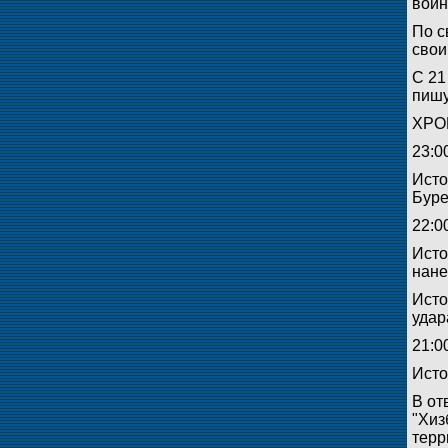
войн
По с
свои
С 21
пишу
ХРО
23:0
Исто
Буре
22:0
Исто
нане
Исто
удар
21:0
Исто
В от
"Хиз
терр