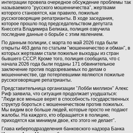
интеграции провела очередное обсуждение проблемы так
называемого "русского мошенничества", жертвами
которого становятся, как правило, пожилые
русскоговорящие репатрианты. В ходе заседания,
которое прошло под председательством депутата
Кнессета Владимира Белиака, полиция озвучила
последние данные о борьбе с этим явлением.
По данным полиции, с марта по май 2026 года были
открыты 463 дела по статьям "мошенничество и обман", в
которых жертвами стали пожилые выходцы из стран
бывшего СССР. Кроме того, полиция сообщила, что с
начала 2026 года были поданы 171 обвинительное
заключение против подозреваемых по делам о
мошенничестве, где потерпевшими являются пожилые
русскоговорящие репатрианты.
Представительница организации "Лобби миллион" Алекс
Риф заявила, что ситуация продолжает ухудшаться:
"Люди все меньше верят в способность государственных
структур бороться с мошенничеством против пожилых.
Мы видим все больше людей, которые просто не подают
жалобы. На каждого, кто обращается в полицию,
приходятся как минимум двое, кто этого не делает".
Глава киберподразделения банковского надзора Банка