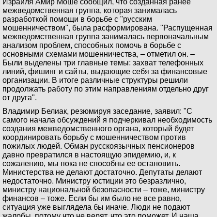
Израиля Амир Моше сообщил, что созданная ранее
межведомственная группа, которая занималась
разработкой помощи в борьбе с "русским
мошенничеством", была расформирована. "Распущенная
межведомственная группа занималась первоначальным
анализом проблем, способных помочь в борьбе с
основными схемами мошенничества, – отметил он. –
Были выделены три главные темы: захват телефонных
линий, фишинг и сайты, выдающие себя за финансовые
организации. В итоге различные структуры решили
продолжать работу по этим направлениям отдельно друг
от друга".
Владимир Белиак, резюмируя заседание, заявил: "С
самого начала обсуждений я подчеркивал необходимость
создания межведомственного органа, который будет
координировать борьбу с мошенничеством против
пожилых людей. Обман русскоязычных пенсионеров
давно превратился в настоящую эпидемию, и, к
сожалению, мы пока не способны ее остановить.
Министерства не делают достаточно. Депутаты делают
недостаточно. Министру юстиции это безразлично,
министру национальной безопасности – тоже, министру
финансов – тоже. Если бы им было не все равно,
ситуация уже выглядела бы иначе. Люди не подают
жалобы, потому что не верят, что это поможет. И наша