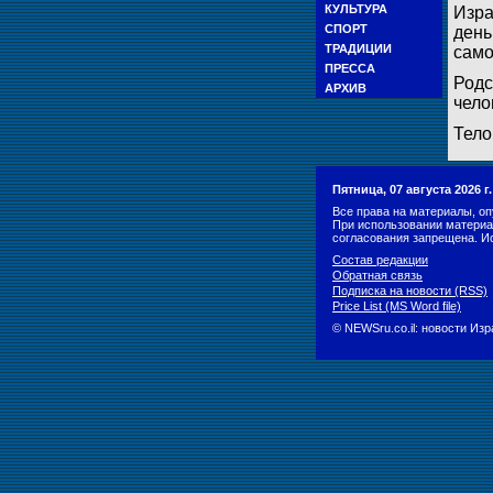
КУЛЬТУРА
Изра
СПОРТ
день
ТРАДИЦИИ
само
ПРЕССА
Родс
АРХИВ
чело
Тело
Пятница, 07 августа 2026 
Все права на материалы, оп
При использовании материа
согласования запрещена. И
Состав редакции
Обратная связь
Подписка на новости (RSS)
Price List (MS Word file)
© NEWSru.co.il: новости Из