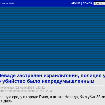
АРХИВ
ПОИСК
 02 июня 2024
Неваде застрелен израильтянин, полиция 
о убийство было непредумышленным
публикаци: 02 июня 2024 г., 23:32
нее обновление: 02 июня 2024 г., 23:32
ошлую среду в городе Рино, в штате Невада, был убит 38-л
я Даян.