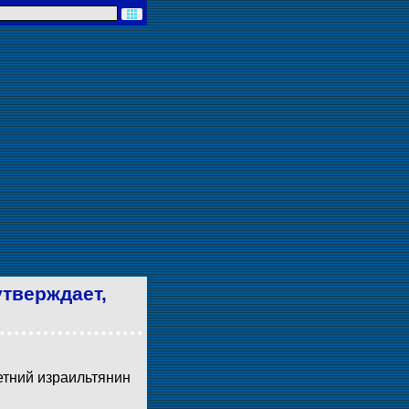
утверждает,
етний израильтянин