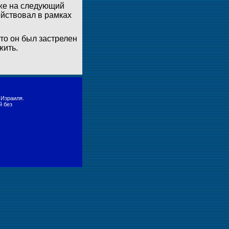
уже на следующий
ействовал в рамках
то он был застрелен
жить.
 Израиля.
й без