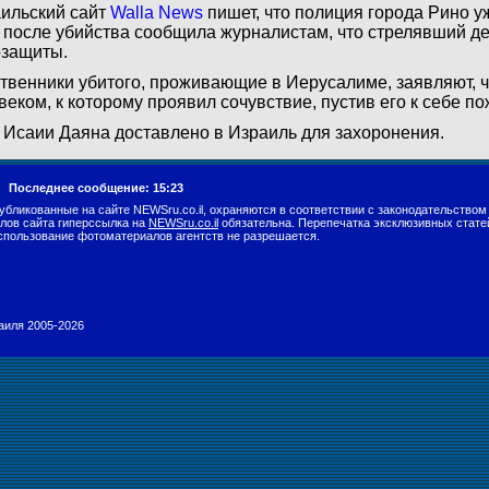
ильский сайт
Walla News
пишет, что полиция города Рино 
 после убийства сообщила журналистам, что стрелявший д
защиты.
твенники убитого, проживающие в Иерусалиме, заявляют, ч
веком, к которому проявил сочувствие, пустив его к себе по
 Исаии Даяна доставлено в Израиль для захоронения.
г.
Последнее сообщение: 15:23
убликованные на сайте NEWSru.co.il, охраняются в соответствии с законодательством
лов сайта гиперссылка на
NEWSru.co.il
обязательна. Перепечатка эксклюзивных стате
спользование фотоматериалов агентств не разрешается.
раиля 2005-2026