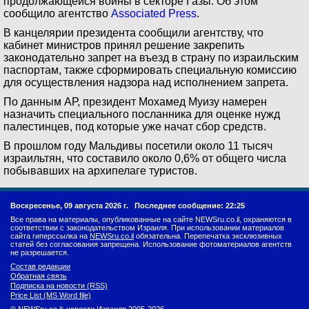
продолжающейся войны в секторе Газы. Об этом
сообщило агентство
Associated Press
.
В канцелярии президента сообщили агентству, что
кабинет министров принял решение закрепить
законодательно запрет на въезд в страну по израильским
паспортам, также сформировать специальную комиссию
для осуществления надзора над исполнением запрета.
По данным АР, президент Мохамед Муизу намерен
назначить специального посланника для оценке нужд
палестинцев, под которые уже начат сбор средств.
В прошлом году Мальдивы посетили около 11 тысяч
израильтян, что составило около 0,6% от общего числа
побывавших на архипелаге туристов.
Воскресенье, 09 августа 2026 г.
Последнее сообщение: 22:25
Все права на материалы, опубликованные на сайте NEWSru.co.il, охраняются в
соответствии с законодательством Израиля. При использовании материалов
сайта гиперссылка на
NEWSru.co.il
обязательна. Перепечатка эксклюзивных
статей без согласования запрещена. Использование фотоматериалов агентств
не разрешается.
Состав редакции
Обратная связь
Подписка на новости (RSS)
Price List (MS Word file)