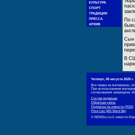
тюрь
КУЛЬТУРА
пасх
СПОРТ
закл
ТРАДИЦИИ
ПРЕССА
По с
АРХИВ
бывш
англ
Сын 
прив
пере
В СШ
нарк
Четверг, 06 августа 2026 г
Все права на материалы, оп
При использовании материа
согласования запрещена. И
Состав редакции
Обратная связь
Подписка на новости (RSS)
Price List (MS Word file)
© NEWSru.co.il: новости Из