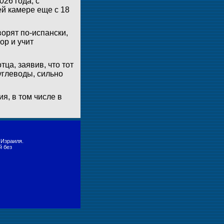
26 года, с
ей камере еще с 18
орят по-испански,
ор и учит
а, заявив, что тот
углеводы, сильно
, в том числе в
 Израиля.
й без