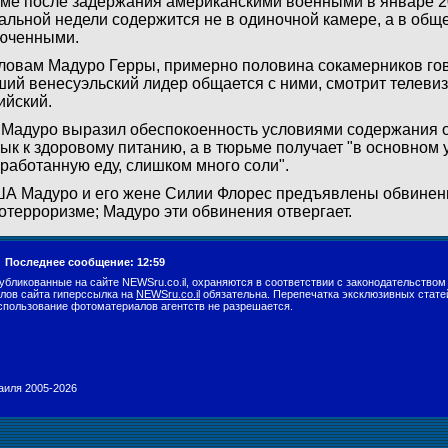
ме после задержания американскими военными в январе 20
альной недели содержится не в одиночной камере, а в общ
юченными.
ловам Мадуро Герры, примерно половина сокамерников гов
ий венесуэльский лидер общается с ними, смотрит телевиз
ийский.
Мадуро выразил обеспокоенность условиями содержания отц
ык к здоровому питанию, а в тюрьме получает "в основном 
работанную еду, слишком много соли".
А Мадуро и его жене Силии Флорес предъявлены обвинения
отерроризме; Мадуро эти обвинения отвергает.
.
Последнее сообщение: 12:59
убликованные на сайте NEWSru.co.il, охраняются в соответствии с законодательством
лов сайта гиперссылка на
NEWSru.co.il
обязательна. Перепечатка эксклюзивных стате
спользование фотоматериалов агентств не разрешается.
раиля 2005-2026