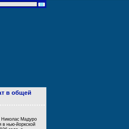
ат в общей
т Николас Мадуро
я в нью-йоркской