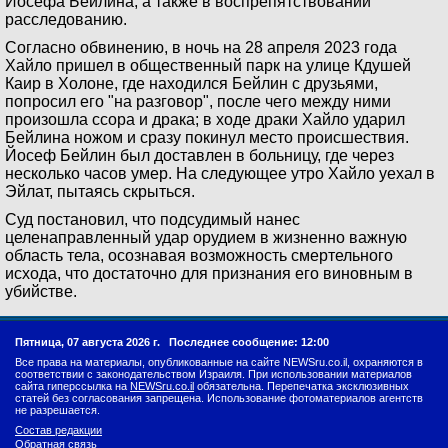
Йосефа Бейлина, а также в воспрепятствовании
расследованию.
Согласно обвинению, в ночь на 28 апреля 2023 года
Хайло пришел в общественный парк на улице Кдушей
Каир в Холоне, где находился Бейлин с друзьями,
попросил его "на разговор", после чего между ними
произошла ссора и драка; в ходе драки Хайло ударил
Бейлина ножом и сразу покинул место происшествия.
Йосеф Бейлин был доставлен в больницу, где через
несколько часов умер. На следующее утро Хайло уехал в
Эйлат, пытаясь скрыться.
Суд постановил, что подсудимый нанес
целенаправленный удар орудием в жизненно важную
область тела, осознавая возможность смертельного
исхода, что достаточно для признания его виновным в
убийстве.
Пятница, 07 августа 2026 г.
Последнее сообщение: 12:00
Все права на материалы, опубликованные на сайте NEWSru.co.il, охраняются в
соответствии с законодательством Израиля. При использовании материалов
сайта гиперссылка на
NEWSru.co.il
обязательна. Перепечатка эксклюзивных
статей без согласования запрещена. Использование фотоматериалов агентств
не разрешается.
Состав редакции
Обратная связь