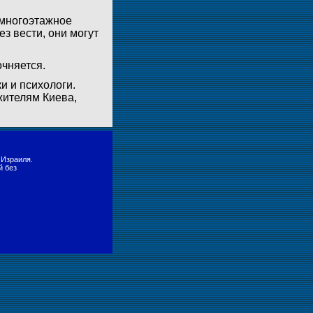
 многоэтажное
з вести, они могут
чняется.
 и психологи.
жителям Киева,
 Израиля.
й без