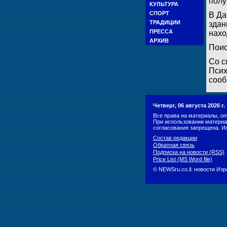
полу
КУЛЬТУРА
СПОРТ
В Да
ТРАДИЦИИ
здан
ПРЕССА
нахо
АРХИВ
Поис
Со с
Псих
сооб
Четверг, 06 августа 2026 г
Все права на материалы, оп
При использовании материа
согласования запрещена. И
Состав редакции
Обратная связь
Подписка на новости (RSS)
Price List (MS Word file)
© NEWSru.co.il: новости Из