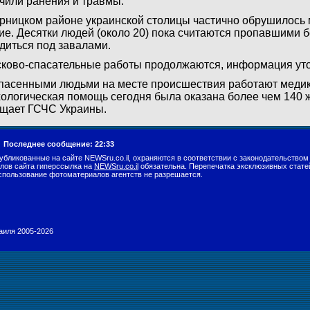
чили ранения и травмы.
рницком районе украинской столицы частично обрушилось
ие. Десятки людей (около 20) пока считаются пропавшими бе
диться под завалами.
ково-спасательные работы продолжаются, информация уто
пасенными людьми на месте происшествия работают медики
ологическая помощь сегодня была оказана более чем 140 
щает ГСЧС Украины.
.
Последнее сообщение: 22:33
убликованные на сайте NEWSru.co.il, охраняются в соответствии с законодательством
лов сайта гиперссылка на
NEWSru.co.il
обязательна. Перепечатка эксклюзивных стате
спользование фотоматериалов агентств не разрешается.
раиля 2005-2026