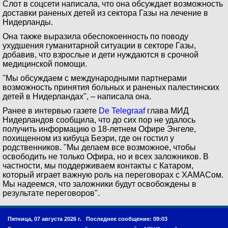
Слот в соцсети написала, что она обсуждает возможность
доставки раненых детей из сектора Газы на лечение в
Нидерланды.
Она также выразила обеспокоенность по поводу
ухудшения гуманитарной ситуации в секторе Газы,
добавив, что взрослые и дети нуждаются в срочной
медицинской помощи.
"Мы обсуждаем с международными партнерами
возможность принятия больных и раненых палестинских
детей в Нидерландах", – написала она.
Ранее в интервью газете
De Telegraaf
глава МИД
Нидерландов сообщила, что до сих пор не удалось
получить информацию о 18-летнем Офире Энгеле,
похищенном из кибуца Беэри, где он гостил у
родственников. "Мы делаем все возможное, чтобы
освободить не только Офира, но и всех заложников. В
частности, мы поддерживаем контакты с Катаром,
который играет важную роль на переговорах с ХАМАСом.
Мы надеемся, что заложники будут освобождены в
результате переговоров".
Пятница, 07 августа 2026 г.
Последнее сообщение: 09:03