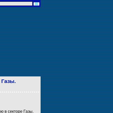
 Газы.
 в секторе Газы.