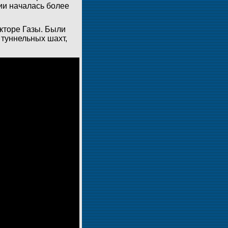
ии началась более
кторе Газы. Были
 туннельных шахт,