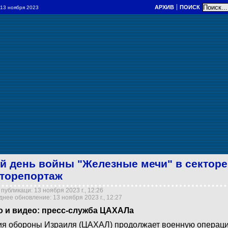
АРХИВ
ПОИСК
/ 13 ноября 2023
-й день войны "Железные мечи" в секторе
торепортаж
публикаци: 13 ноября 2023 г., 12:26
нее обновление: 13 ноября 2023 г., 12:27
о и видео: пресс-служба ЦАХАЛа
я обороны Израиля (ЦАХАЛ) продолжает военную операцию