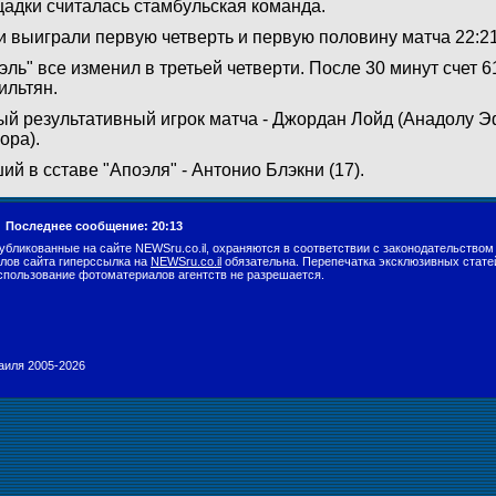
адки считалась стамбульская команда.
и выиграли первую четверть и первую половину матча 22:21
эль" все изменил в третьей четверти. После 30 минут счет 6
ильтян.
й результативный игрок матча - Джордан Лойд (Анадолу Эф
ора).
ий в сставе "Апоэля" - Антонио Блэкни (17).
.
Последнее сообщение: 20:13
убликованные на сайте NEWSru.co.il, охраняются в соответствии с законодательством
лов сайта гиперссылка на
NEWSru.co.il
обязательна. Перепечатка эксклюзивных стате
спользование фотоматериалов агентств не разрешается.
раиля 2005-2026