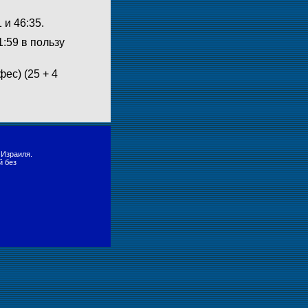
 и 46:35.
1:59 в пользу
ес) (25 + 4
 Израиля.
й без