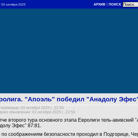
АРХИВ
ПОИСК
/ 03 октября 2025
ролига. "Апоэль" победил "Анадолу Эфес
публикаци: 03 октября 2025 г., 22:56
нее обновление: 03 октября 2025 г., 22:56
тче второго тура основного этапа Евролиги тель-авивский 
долу Эфес" 87:81.
 по соображениям безопасности проходил в Подгорице, Че