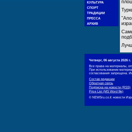
площ
КУЛЬТУРА
СПОРТ
Турк
ТРАДИЦИИ
"Апо
ПРЕССА
изра
АРХИВ
Самы
подб
Лучш
Четверг, 06 августа 2026 г
Все права на материалы, оп
При использовании материа
согласования запрещена. И
Состав редакции
Обратная связь
Подписка на новости (RSS)
Price List (MS Word file)
© NEWSru.co.il: новости Из