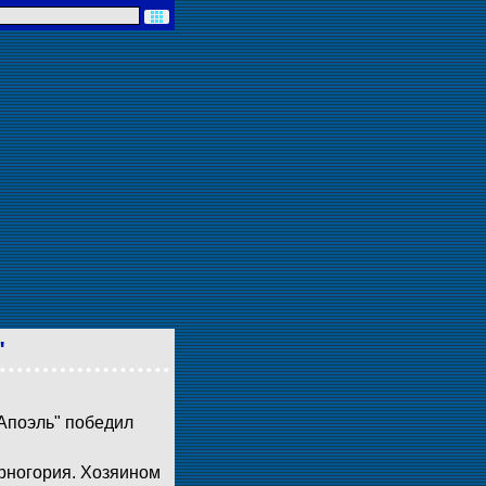
"
"Апоэль" победил
рногория. Хозяином