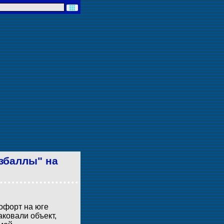
збаллы" на
офорт на юге
ковали объект,