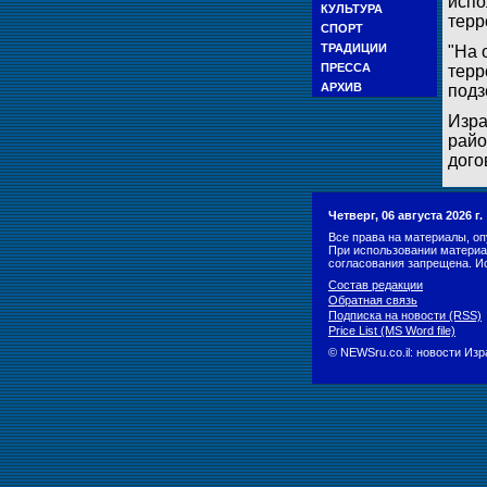
испо
КУЛЬТУРА
терр
СПОРТ
ТРАДИЦИИ
"На 
ПРЕССА
терр
АРХИВ
подз
Изра
райо
дого
Четверг, 06 августа 2026 г
Все права на материалы, оп
При использовании материа
согласования запрещена. И
Состав редакции
Обратная связь
Подписка на новости (RSS)
Price List (MS Word file)
© NEWSru.co.il: новости Из