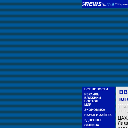
//
Израи
ВСЕ НОВОСТИ
ВВ
ИЗРАИЛЬ
юг
БЛИЖНИЙ
ВОСТОК
МИР
время 
ЭКОНОМИКА
послед
НАУКА И ХАЙТЕК
ЦАХА
ЗДОРОВЬЕ
Лива
ОБЩИНА