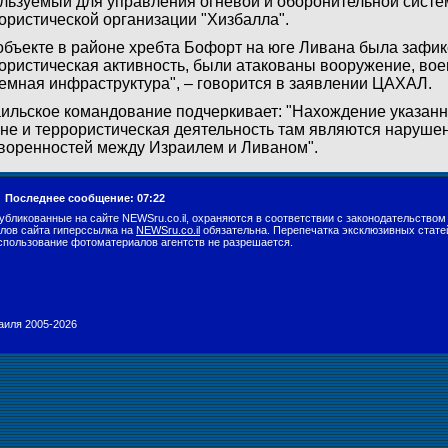
льзуемый для управления огневой и оборонительной систе
ористической организации "Хизбалла".
объекте в районе хребта Бофорт на юге Ливана была зафи
ористическая активность, были атакованы вооружение, во
емная инфраструктура", – говорится в заявлении ЦАХАЛ.
ильское командование подчеркивает: "Нахождение указанно
не и террористическая деятельность там являются наруше
воренностей между Израилем и Ливаном".
.
Последнее сообщение: 07:22
убликованные на сайте NEWSru.co.il, охраняются в соответствии с законодательством
лов сайта гиперссылка на
NEWSru.co.il
обязательна. Перепечатка эксклюзивных стате
спользование фотоматериалов агентств не разрешается.
раиля 2005-2026