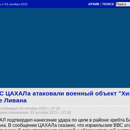
АРХИВ
ПОИСК
ль
// 03 октября 2025
С ЦАХАЛа атаковали военный объект "Хи
е Ливана
публикаци: 03 октября 2025 г., 07:23
нее обновление: 03 октября 2025 г., 07:28
Л подтвердил нанесение удара по цели в районе хребта Б
на. В сообщении ЦАХАЛа сказано, что израильские ВВС ата