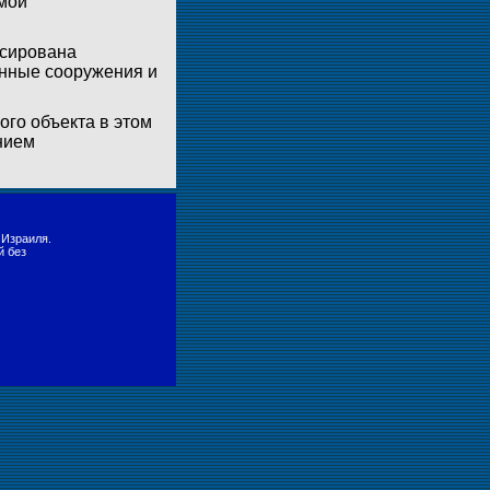
мой
ксирована
енные сооружения и
го объекта в этом
нием
 Израиля.
й без