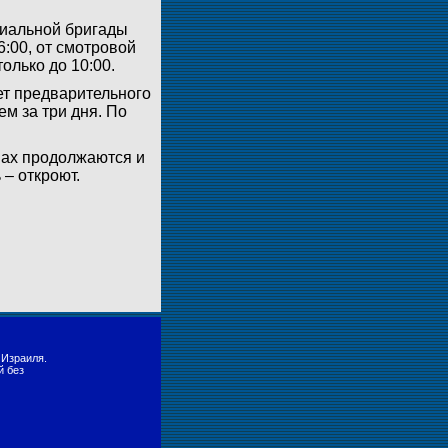
риальной бригады
6:00, от смотровой
олько до 10:00.
ет предварительного
м за три дня. По
нах продолжаются и
 – откроют.
 Израиля.
й без