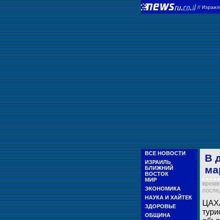
//
Израи
ВСЕ НОВОСТИ
В 
ИЗРАИЛЬ
ма
БЛИЖНИЙ
ВОСТОК
МИР
время 
ЭКОНОМИКА
послед
НАУКА И ХАЙТЕК
ЦАХА
ЗДОРОВЬЕ
тури
ОБЩИНА