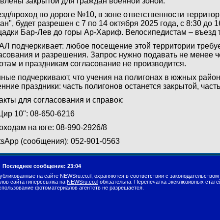
влены закрытой для граждан военной зоной.
зд/проход по дороге №10, в зоне ответственности террито
ан", будет разрешен с 7 по 14 октября 2025 года, с 8:30 до 1
адки Бар-Лев до горы Ар-Хариф. Велосипедистам – въезд т
Л подчеркивает: любое посещение этой территории требу
асования и разрешения. Запрос нужно подавать не менее че
отам и праздникам согласование не производится.
ные подчеркивают, что учения на полигонах в южных райо
енние праздники: часть полигонов останется закрытой, часть
акты для согласования и справок:
Цир 10": 08-650-6216
оходам на юге: 08-990-2926/8
sApp (сообщения): 052-901-0563
.
Последнее сообщение: 23:04
убликованные на сайте NEWSru.co.il, охраняются в соответствии с законодательством
лов сайта гиперссылка на
NEWSru.co.il
обязательна. Перепечатка эксклюзивных стате
спользование фотоматериалов агентств не разрешается.