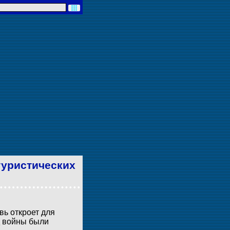
туристических
вь откроет для
д войны были