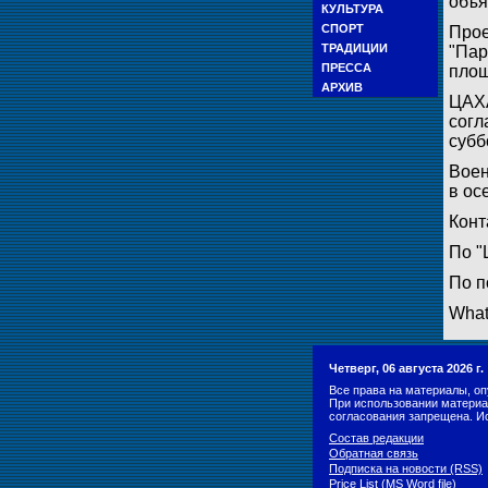
объя
КУЛЬТУРА
СПОРТ
Прое
ТРАДИЦИИ
"Пар
ПРЕССА
площ
АРХИВ
ЦАХА
согл
субб
Воен
в ос
Конт
По "
По п
What
Четверг, 06 августа 2026 г
Все права на материалы, оп
При использовании материа
согласования запрещена. И
Состав редакции
Обратная связь
Подписка на новости (RSS)
Price List (MS Word file)